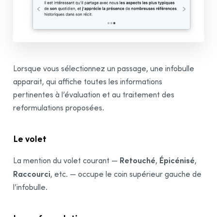
Confidentialité et limites
Correction Multidocument
Recherche linguistique
Dictionnaires
Lorsque vous sélectionnez un passage, une infobulle
Guides linguistiques
apparait, qui affiche toutes les informations
Correction Express
pertinentes à l’évaluation et au traitement des
Anti-Oups!
reformulations proposées.
Réglages
Données personnalisées
Le volet
Module Anglais
Retouché
Épicénisé
La mention du volet courant —
,
,
Intégration à vos logiciels
Raccourci
, etc. — occupe le coin supérieur gauche de
Synchronisation
l’infobulle.
Rectifications de l’orthographe
Remerciements