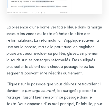
Processus de correction
Description générale
Soulignés et types de détections
Traitement d’une détection
La présence d’une barre verticale bleue dans la marge
indique les zones du texte où Antidote offre des
Ajuster la sensibilité
reformulations. La reformulation s’applique souvent à
Liste des
résultats
une seule phrase, mais elle peut aussi en englober
Analyse détaillée
plusieurs : pour évaluer sa portée, glissez simplement
Comprendre
la correction
la souris sur les passages reformulés. Des surlignés
Faciliter
la correction
plus saillants ciblent dans chaque passage le ou les
Volet Style
segments pouvant être réécrits autrement.
Répétitions
Cliquez sur le passage que vous désirez retravailler : il
Tournures
devient le
passage courant
; les surlignés passent à
Vocabulaire
l’orangé, faisant bien ressortir ce passage dans le
Lisibilité
texte. Vous disposez d’un outil principal, l’infobulle, pour
Inclusivité