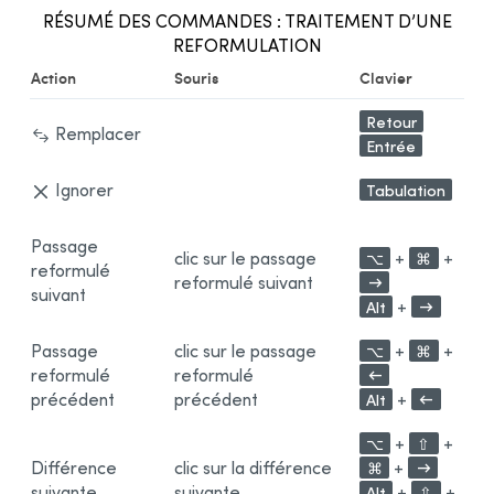
RÉSUMÉ DES COMMANDES : TRAITEMENT D’UNE
REFORMULATION
Action
Souris
Clavier
Retour
Remplacer
Entrée
Ignorer
Tabulation
Passage
clic sur le passage
+
+
⌥
⌘
reformulé
reformulé suivant
→
suivant
+
Alt
→
Passage
clic sur le passage
+
+
⌥
⌘
reformulé
reformulé
←
précédent
précédent
+
Alt
←
+
+
⌥
⇧
Différence
clic sur la différence
+
⌘
→
suivante
suivante
+
+
Alt
⇧