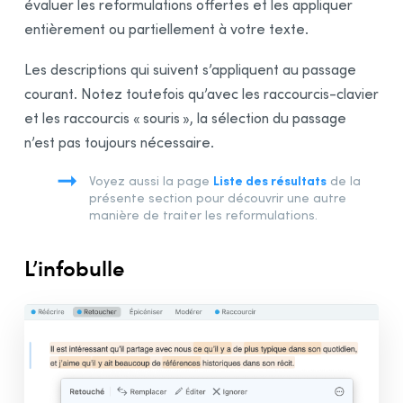
évaluer les reformulations offertes et les appliquer
Volet Anti-Oups!
entièrement ou partiellement à votre texte.
Volet Révision
Les descriptions qui suivent s’appliquent au passage
Volet Statistiques
courant. Notez toutefois qu’avec les raccourcis-clavier
Volet Inspection
et les raccourcis « souris », la sélection du passage
Mode Reformulation
n’est pas toujours nécessaire.
Présentation
Volet Réécrire
Liste des résultats
Voyez aussi la page
de la
présente section pour découvrir une autre
Volet Retoucher
manière de traiter les reformulations.
Volet Épicéniser
Volet Modérer
L’infobulle
Volet Raccourcir
Processus de reformulation
Description générale
Traitement d’une reformulation
Liste des résultats