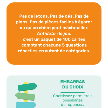
Pas de jetons. Pas de dés. Pas de
pions.
Pas de pièces faciles
à égarer
ou qu’un chien
peut mâchouiller.
Antidote : le jeu
,
c’est un paquet de 100 cartes
comptant
chacune 5 questions
réparties
en autant de catégories.
EMBARRAS
DU CHOIX
Choisissez parmi trois
possibilités
de réponses.