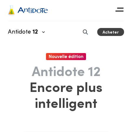
Antidote
Antidote
12
Acheter
Organisations
Intégrations
Nouvelle édition
Découvrir
Antidote 12
Encore plus
intelligent
Caractéristiques