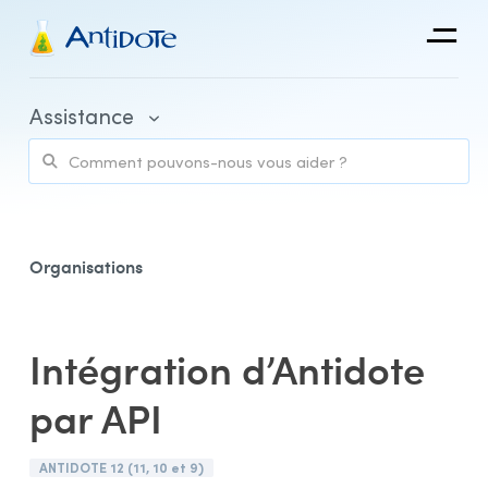
Antidote
Assistance
Organisations
Intégrations
Découvrir
Organisations
Intégration d’Antidote
Achat et facturation
par API
Espace client et accès aux applications
Utilisation
ANTIDOTE 12 (11, 10 et 9)