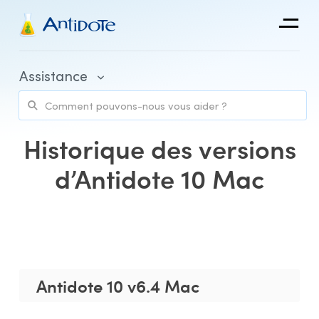
Antidote
Assistance
Organisations
Intégrations
Historique des versions
Découvrir
d’Antidote 10 Mac
Achat et facturation
Espace client et accès aux applications
Antidote 10 v6.4 Mac
Utilisation