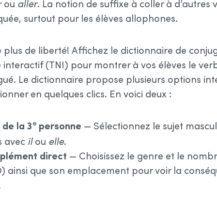
r
ou
aller
. La notion de suffixe à coller à d’autre
uée, surtout pour les élèves allophones.
 plus de liberté! Affichez le dictionnaire de conju
interactif (TNI) pour montrer à vos élèves le verb
ué. Le dictionnaire propose plusieurs options int
onner en quelques clics. En voici deux :
e
 de la 3
personne
— Sélectionnez le sujet mascul
ns avec
il
ou
elle
.
mplément direct
— Choisissez le genre et le nom
D) ainsi que son emplacement pour voir la conséq
.