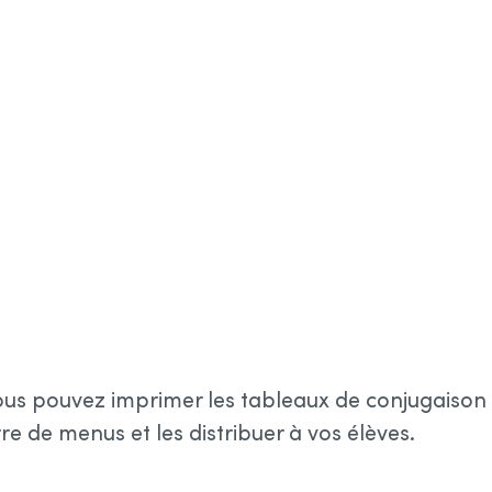
Options du tableau de conjugaison du verbe
monter
A
B
us pouvez imprimer les tableaux de conjugaison à
e de menus et les distribuer à vos élèves.