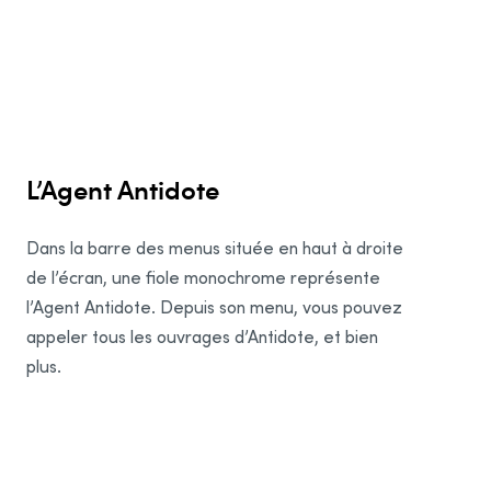
Autres
LibreOffice
1
BBEdit
2
Bear
L’Agent Antidote
DayOne
Mellel
Dans la barre des menus située en haut à droite
Nisus Express
de l’écran, une fiole monochrome représente
Nisus Pro
l’Agent Antidote. Depuis son menu, vous pouvez
Opera
appeler tous les ouvrages d’Antidote, et bien
plus.
Scrivener
Texifier
Ulysses
Spark