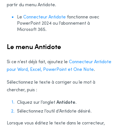
Microsoft
partir du menu Antidote.
Word
Le
Connecteur Antidote
fonctionne avec
PowerPoint 2024 ou l’abonnement à
Word pour le Web
Microsoft 365.
Excel
Le menu Antidote
Excel pour le Web
PowerPoint
Si ce n’est déjà fait, ajoutez le
Connecteur Antidote
PowerPoint pour le Web
pour Word, Excel, PowerPoint et One Note
.
OneNote pour le Web
Sélectionnez le texte à corriger ou le mot à
Edge
chercher, puis :
Visual Studio Code
Antidote
Cliquez sur l’onglet
.
Outlook
Sélectionnez l’outil d’Antidote désiré.
Outlook sur le Web
Lorsque vous éditez le texte dans le correcteur,