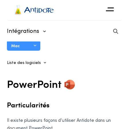
Antidote
Intégrations
Organisations
Mac
Intégrations
Guide d’utilisation de Connectix
Découvrir
Liste des logiciels
Utilisation d’Antidote dans vos logiciels
Intégrations système
PowerPoint
L’Agent Antidote
Le menu Dock
Particularités
La barre Antidote
Les Services macOS
Il existe plusieurs façons d’utiliser Antidote dans un
document PowerPoint.