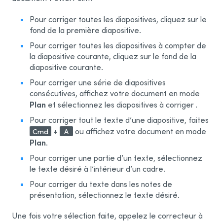
Corriger le texte copié
Glisser-poser
Pour corriger toutes les diapositives, cliquez sur le
fond de la première diapositive.
Intégration ouverte
Pour corriger toutes les diapositives à compter de
la diapositive courante, cliquez sur le fond de la
Apple
diapositive courante.
Pour corriger une série de diapositives
Safari
consécutives, affichez votre document en mode
Mail
Plan
et sélectionnez les diapositives à corriger .
Pages
Pour corriger tout le texte d’une diapositive, faites
+
ou affichez votre document en mode
Cmd
A
Keynote
Plan
.
TextEdit
Pour corriger une partie d’un texte, sélectionnez
Notes
le texte désiré à l’intérieur d’un cadre.
Pour corriger du texte dans les notes de
Aide-mémoire
présentation, sélectionnez le texte désiré.
Messages
Une fois votre sélection faite, appelez le correcteur à