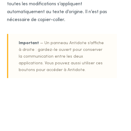
Google
toutes les modifications s’appliquent
automatiquement au texte d’origine. Il n’est pas
Chrome
nécessaire de copier-coller.
Gmail
Google Docs
Important
— Un panneau Antidote s’affiche
Adobe
à droite : gardez-le ouvert pour conserver
la communication entre les deux
Illustrator
applications. Vous pouvez aussi utiliser ces
boutons pour accéder à Antidote.
InDesign
InCopy
Mozilla
Firefox
Thunderbird