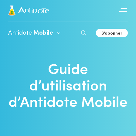
Antidote
Antidote
Mobile
S’abonner
Organisations
Intégrations
Guide
Découvrir
d’utilisation
Édition française
Édition anglaise
d’Antidote Mobile
Édition bilingue
iPhone