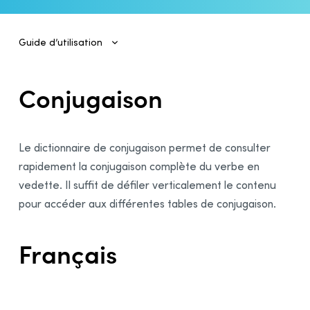
iPad
Guide d’utilisation
Guide d’utilisation d’Antidote Mobile
Général
Conjugaison
Guide d’utilisation de l’Espace client
Dictionnaires
Définitions
Le dictionnaire de conjugaison permet de consulter
Synonymes
rapidement la conjugaison complète du verbe en
Antonymes
vedette. Il suffit de défiler verticalement le contenu
Cooccurrences
pour accéder aux différentes tables de conjugaison.
Champs lexicaux
Familles
Français
Conjugaison
Rimes
Citations