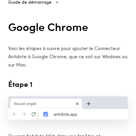
Guide de démarrage
Première connexion à Antidote Web
Google Chrome
Utilisation d’Antidote Web dans vos logiciels
Ajouter les connecteurs
Voici les étapes à suivre pour ajouter le Connecteur
Navigateur seulement
Antidote à Google Chrome, que ce soit sur Windows ou
Google Chrome
sur Mac.
Firefox
Microsoft Edge
Étape 1
Safari
Basculer entre Antidote Web et Antidote 12
Lancer Antidote Web
À partir d’un logiciel local
À partir d’un navigateur
À partir d’une application en ligne