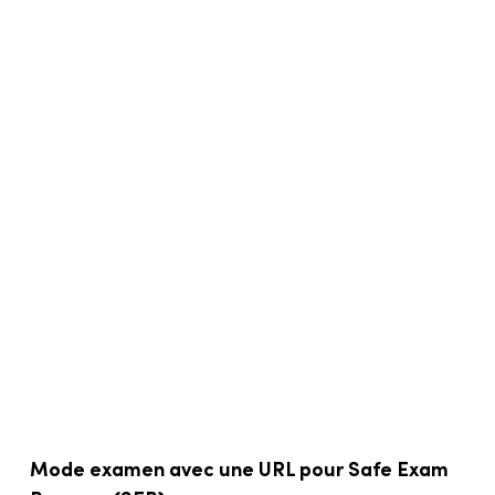
Exemple de l’interface d’Antidote Web en mode examen avec
accès aux dictionnaires et aux guides seulement
Mode examen avec une URL pour Safe Exam