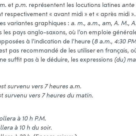
.m.
et
p.m.
représentent les locutions latines
ante
ant respectivement « avant midi » et « après midi »
ses variantes graphiques :
a. m.
,
a.m.
,
am
,
A. M.
,
A
 les pays anglo-saxons, où l’on emploie général
apposées à l’indication de l’heure (
8 a.m.
,
4:30 P
n’est pas recommandé de les utiliser en français, o
e suffit pas à le déduire, les expressions
(du) ma
est survenu vers 7 heures a.m.
st survenu vers 7 heures du matin.
ollera à 10 h P.M.
lera à 10 h du soir.