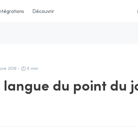
ntégrations
Découvrir
bre 2016
-
6 min
 langue du point du j