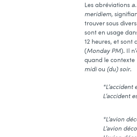
Les abréviations
a
meridiem
, signifi
trouver sous diver
sont en usage dans
12 heures, et sont 
(
Monday PM
). Il 
quand le contexte n
midi
ou
(du) soir
.
*L’accident 
L’accident e
*L’avion déc
L’avion décol