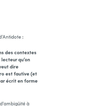
’Antidote :
ans des contextes
 lecteur qu’on
eut dire
o est fautive (et
ar écrit en forme
s d’ambigüité à