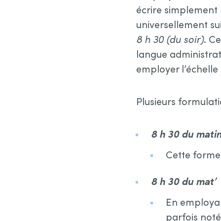
écrire simplement
universellement suiv
8 h 30 (du soir)
. C
langue administrat
employer l’échelle
Plusieurs formulat
8 h 30 du mati
Cette forme 
8 h 30 du mat’
En employan
parfois noté