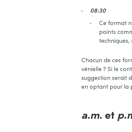
08:30
Ce format nu
points comme
techniques, 
Chacun de ces form
vénielle ? Si le co
suggestion serait de
en optant pour la 
a.m.
et
p.