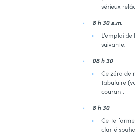
sérieux rel
8 h 30 a.m.
L’emploi de 
suivante.
08 h 30
Ce zéro de 
tabulaire (v
courant.
8 h 30
Cette forme
clarté souha