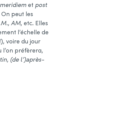
 meridiem
et
post
. On peut les
.M.
,
AM
, etc. Elles
ement l’échelle de
M
), voire du jour
ù l’on préfèrera,
tin
,
(de l’)après-