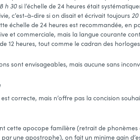
8 h 30
si l’échelle de 24 heures était systématiqu
ie, c’est-à-dire si on disait et écrivait toujours
20
ette échelle de 24 heures est recommandée, en par
ive et commerciale, mais la langue courante con
 de 12 heures, tout comme le cadran des horloges à
ions sont envisageables, mais aucune sans inconv
n
est correcte, mais n’offre pas la concision souhai
t cette apocope familière (retrait de phonèmes à
 par une apostrophe), on fait un minime gain d’e