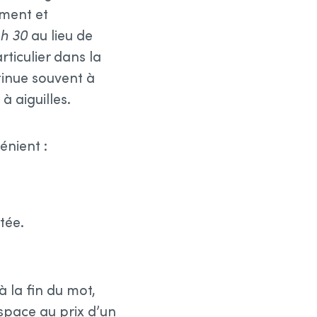
ement et
 h 30
au lieu de
ticulier dans la
tinue souvent à
 aiguilles.
énient :
tée.
 la fin du mot,
space au prix d’un