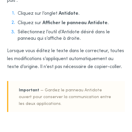
puis :
Wordpad
Antidote
Cliquez sur l’onglet
.
Afficher le panneau Antidote
Cliquez sur
.
Google
Sélectionnez l’outil d’Antidote désiré dans le
Chrome
panneau qui s’affiche à droite.
Gmail
Lorsque vous éditez le texte dans le correcteur, toutes
Google Docs
les modifications s’appliquent automatiquement au
texte d’origine. Il n’est pas nécessaire de copier-coller.
Adobe
Illustrator
Important
— Gardez le panneau Antidote
InDesign
ouvert pour conserver la communication entre
les deux applications.
InCopy
Mozilla