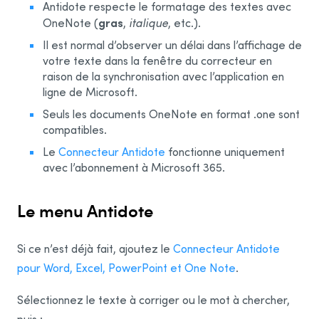
Antidote respecte le formatage des textes avec
gras
OneNote (
,
italique
, etc.).
Word
Il est normal d’observer un délai dans l’affichage de
Word pour le Web
votre texte dans la fenêtre du correcteur en
Excel
raison de la synchronisation avec l’application en
ligne de Microsoft.
Excel pour le Web
Seuls les documents OneNote en format .one sont
PowerPoint
compatibles.
PowerPoint pour le Web
Le
Connecteur Antidote
fonctionne uniquement
avec l’abonnement à Microsoft 365.
OneNote pour le Web
Edge
Le menu Antidote
Visual Studio Code
Bloc-notes
Si ce n’est déjà fait, ajoutez le
Connecteur Antidote
Outlook
pour Word, Excel, PowerPoint et One Note
.
Outlook sur le Web
Sélectionnez le texte à corriger ou le mot à chercher,
Nouvel Outlook