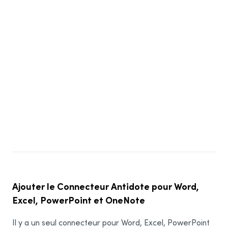
Firefox
Thunderbird
Autres
LibreOffice
Opera
1
WordPerfect
2
GroupWise
3
Ajouter le Connecteur Antidote pour Word,
Excel, PowerPoint et OneNote
Il y a un seul connecteur pour Word, Excel, PowerPoint