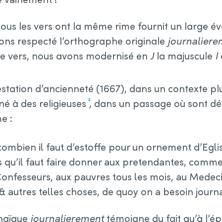
ous les vers ont la même rime fournit un large év
ons respecté l’orthographe originale
journaliere
ème vers, nous avons modernisé en
J
la majuscule
I
estation d’ancienneté (1667), dans un contexte plu
né à des religieuses
, dans un passage où sont déc
2
e :
combien il faut d’estoffe pour un ornement d’Egli
qu’il faut faire donner aux pretendantes, comme 
onfesseurs, aux pauvres tous les mois, au Medeci
 autres telles choses, de quoy on a besoin journ
chaïque
journalierement
témoigne du fait qu’à l’ép