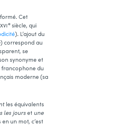
 formé. Cet
e
xvi
siècle, qui
odicité
). L’ajout du
e
) correspond au
sparent, se
, son synonyme et
n francophone du
rançais moderne (sa
nt
les équivalents
s les jours
et
une
 en un mot, c’est