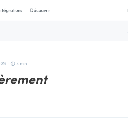
ntégrations
Découvrir
2016
-
4 min
ièrement