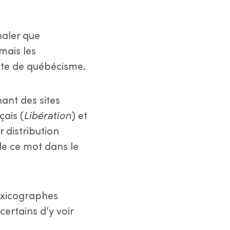
naler que
 mais les
tte de québécisme.
nant des sites
çais (
Libération
) et
r distribution
de ce mot dans le
lexicographes
certains d’y voir