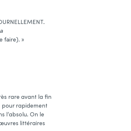
 : JOURNELLEMENT.
la
 faire)
.
»
rès rare avant la fin
e, pour rapidement
s l’absolu. On le
uvres littéraires