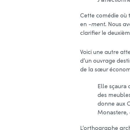
Cette comédie où t
en
-⁠ment
. Nous av
clarifier le deuxi
Voici une autre att
d’un ouvrage desti
de la sœur économ
Elle sçaura 
des meubles 
donne aux C
Monastere, &
L’orthographe ar