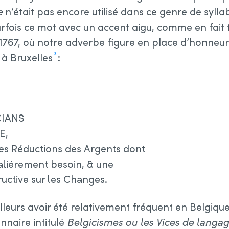
e
n’était pas encore utilisé dans ce genre de sylla
arfois ce mot avec un accent aigu, comme en fait 
1767, où notre adverbe figure en place d’honneur 
à Bruxelles
:
3
IANS
E,
es Réductions des Argents dont
naliérement besoin, & une
ructive sur les Changes.
leurs avoir été relativement fréquent en Belgique.
nnaire intitulé
Belgicismes ou les Vices de langag