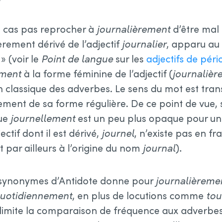
t cas pas reprocher à
journalièrement
d’être mal
èrement dérivé de l’adjectif
journalier
, apparu au
 » (voir le
Point de langue
sur les
adjectifs de péri
⁠ment
à la forme féminine de l’adjectif (
journalièr
classique des adverbes. Le sens du mot est tran
ement de sa forme régulière. De ce point de vue
que
journellement
est un peu plus opaque pour u
jectif dont il est dérivé,
journel
, n’existe pas en f
t par ailleurs à l’origine du nom
journal
).
e synonymes d’Antidote donne pour
journalièreme
uotidiennement
, en plus de locutions comme
tou
n limite la comparaison de fréquence aux adverbes