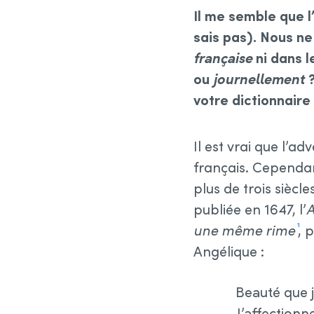
Il me semble que 
sais pas). Nous ne 
française
ni dans 
ou
journellement
?
votre dictionnaire
Il est vrai que l’a
français. Cependant
plus de trois siècl
publiée en 1647, l’
A
une même rime
, 
1
Angélique :
Beauté que 
J’affectionn