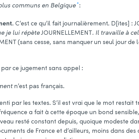
 plus communs en Belgique
:
4
ment.
C’est ce qu’il fait journalièrement. D[ites]
e je lui répète
JOURNELLEMENT
. Il travaille à ce
NT (sans cesse, sans manquer un seul jour de le
e par ce jugement sans appel :
ment
n’est pas français.
ti par les textes. S’il est vrai que le mot restait t
 fréquence a fait à cette époque un bond sensibl
 niveau resté constant depuis, quoique modeste dan
cuments de France et d’ailleurs, moins dans des œ