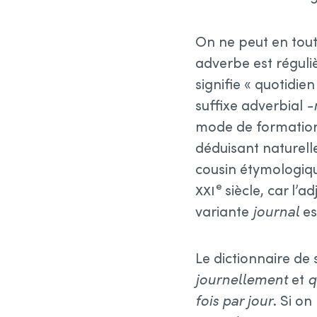
On ne peut en tou
adverbe est réguli
signifie « quotidien
suffixe adverbial
-
mode de formation 
déduisant naturell
cousin étymologi
e
xxi
siècle, car l’ad
variante
journal
es
Le dictionnaire d
journellement
et
q
fois par jour
. Si o