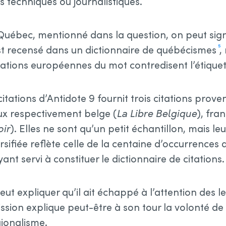
s techniques ou journalistiques.
 Québec, mentionné dans la question, on peut sig
t recensé dans un dictionnaire de québécismes
,
5
ations européennes du mot contredisent l’étique
citations d’Antidote 9 fournit trois citations prove
ux respectivement belge (
La Libre Belgique
), fran
oir
). Elles ne sont qu’un petit échantillon, mais leu
sifiée reflète celle de la centaine d’occurrences 
ant servi à constituer le dictionnaire de citations.
ut expliquer qu’il ait échappé à l’attention des 
ssion explique peut-être à son tour la volonté de 
ionalisme.