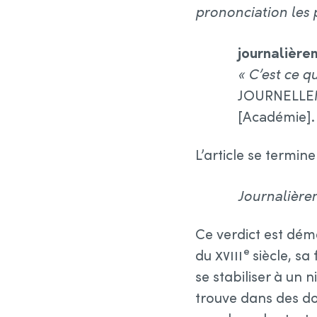
prononciation les
journalière
« C’est ce qu
JOURNELLEME
[Académie].
L’article se termin
Journalière
Ce verdict est démen
e
du
xviii
siècle, sa
se stabiliser à un
trouve dans des do