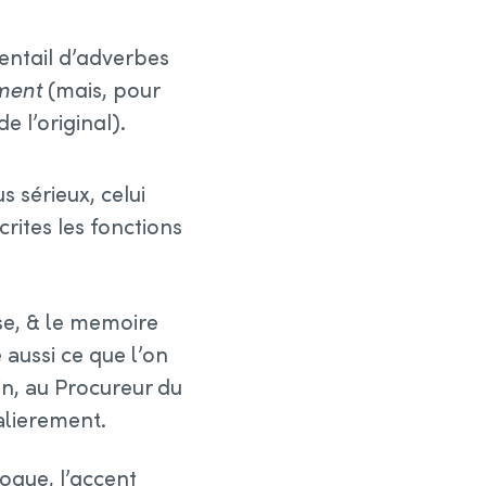
entail d’adverbes
ment
(mais, pour
de l’original).
s sérieux, celui
rites les fonctions
se, & le memoire
aussi ce que l’on
n, au Procureur du
alierement.
oque, l’accent