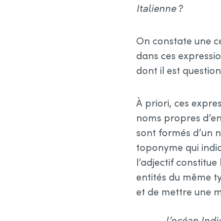
Italienne
?
On constate une ce
dans ces expressi
dont il est question
À priori, ces expr
noms propres d’en
sont formés d’un no
toponyme qui indiq
l’adjectif constitue
entités du même ty
et de mettre une ma
l’océan Indi