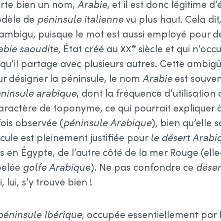
orte bien un nom,
Arabie
, et il est donc légitime d’
modèle de
péninsule italienne
vu plus haut. Cela di
ambigu, puisque le mot est aussi employé pour d
e
abie saoudite
, État créé au
xx
siècle et qui n’occ
 qu’il partage avec plusieurs autres. Cette ambigü
our désigner la péninsule, le nom
Arabie
est souven
ninsule arabique
, dont la fréquence d’utilisation
caractère de toponyme, ce qui pourrait expliquer 
fois observée (
péninsule Arabique
), bien qu’elle 
cule est pleinement justifiée pour
le désert Arabi
s en Égypte, de l’autre côté de la mer Rouge (el
pelée
golfe Arabique
). Ne pas confondre ce
déser
i, lui, s’y trouve bien !
péninsule Ibérique
, occupée essentiellement par 