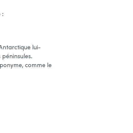
 :
ntarctique lui-
 péninsules.
oponyme, comme le