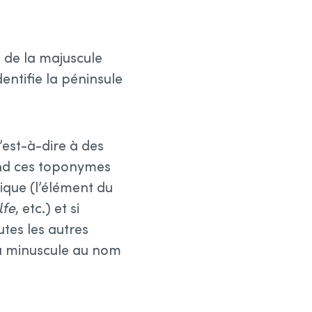
 de la majuscule
identifie la péninsule
’est-à-dire à des
and ces toponymes
rique (l’élément du
lfe
, etc.) et si
outes les autres
 la minuscule au nom