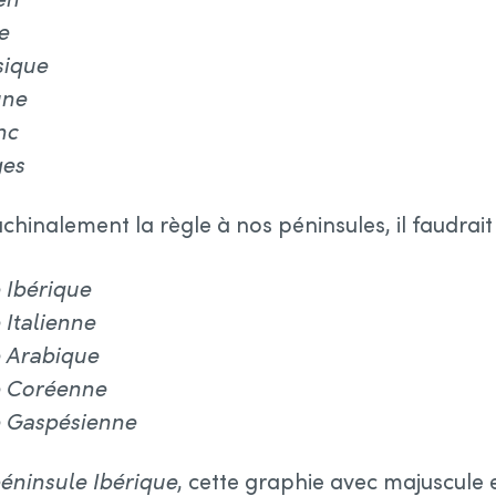
e
sique
une
nc
ges
chinalement la règle à nos péninsules, il faudrait 
 Ibérique
 Italienne
e Arabique
e Coréenne
e Gaspésienne
péninsule Ibérique
, cette graphie avec majuscule e