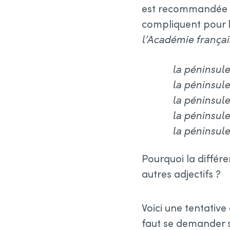
est recommandée pa
compliquent pour l
l’Académie françai
la péninsule
la péninsule
la péninsul
la péninsul
la péninsul
Pourquoi la différ
autres adjectifs ?
Voici une tentativ
faut se demander s