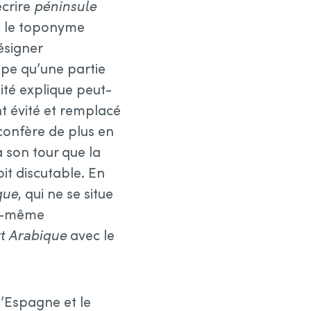
écrire
péninsule
t, le toponyme
ésigner
upe qu’une partie
ité explique peut-
t évité et remplacé
 confère de plus en
à son tour que la
soit discutable. En
que
, qui ne se situe
le-même
t Arabique
avec le
l’Espagne et le