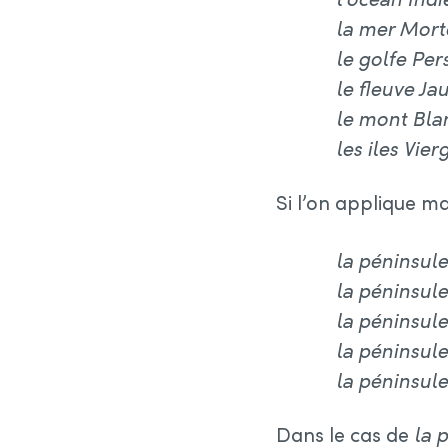
la mer Mort
le golfe Per
le fleuve Ja
le mont Bla
les iles Vier
Si l’on applique ma
la péninsule
la péninsule
la péninsul
la péninsul
la péninsul
Dans le cas de
la 