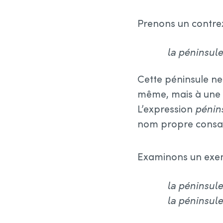
Prenons un contrex
la péninsul
Cette péninsule ne
même, mais à une p
L’expression
pénin
nom propre consacré
Examinons un exemp
la péninsul
la péninsul