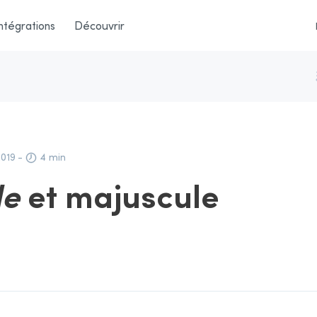
ntégrations
Découvrir
2019
-
4 min
le
et majuscule