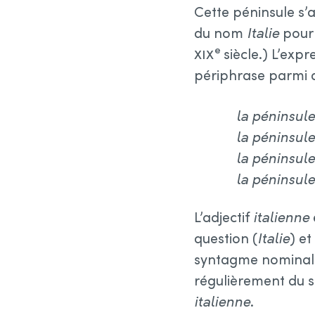
Cette péninsule s’
du nom
Italie
pour 
e
xix
siècle.) L’expr
périphrase parmi d
la péninsule
la péninsule 
la péninsule 
la péninsul
L’adjectif
italienne
question (
Italie
) et
syntagme nominal li
régulièrement du 
italienne
.