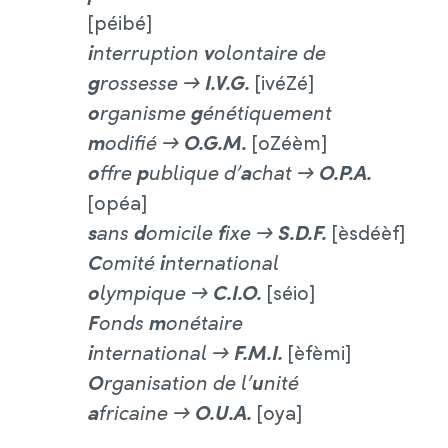
[péibé]
i
nterruption
v
olontaire de
g
rossesse →
I.V.G.
[ivéZé]
o
rganisme
g
énétiquement
m
odifié →
O.G.M.
[oZéèm]
o
ffre
p
ublique d’
a
chat →
O.P.A.
[opéa]
s
ans
d
omicile
f
ixe →
S.D.F.
[èsdéèf]
C
omité
i
nternational
o
lympique →
C.I.O.
[séio]
F
onds
m
onétaire
i
nternational →
F.M.I.
[èfèmi]
O
rganisation de l’
u
nité
a
fricaine →
O.U.A.
[oya]