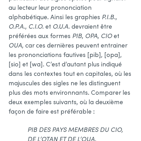
au lecteur leur prononciation
alphabétique. Ainsi les graphies
P.I.B.
,
O.P.A.
,
C.I.O.
et
O.U.A.
devraient être
préférées aux formes
PIB
,
OPA
,
CIO
et
OUA
, car ces dernières peuvent entrainer
les prononciations fautives [pib], [opa],
[sio] et [wa]. C’est d’autant plus indiqué
dans les contextes tout en capitales, où les
majuscules des sigles ne les distinguent
plus des mots environnants. Comparer les
deux exemples suivants, où la deuxième
façon de faire est préférable :
PIB DES PAYS MEMBRES DU CIO,
DE L’OTAN ET DE L’OUA.