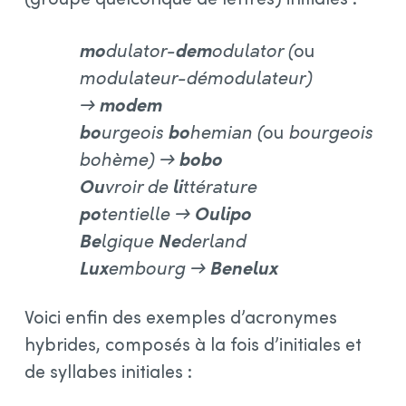
mo
dulator-
dem
odulator (
ou
modulateur-démodulateur)
→
modem
bo
urgeois
bo
hemian (
ou
bourgeois
bohème) →
bobo
Ou
vroir de
li
ttérature
po
tentielle →
Oulipo
Be
lgique
Ne
derland
Lux
embourg →
Benelux
Voici enfin des exemples d’acronymes
hybrides, composés à la fois d’initiales et
de syllabes initiales :