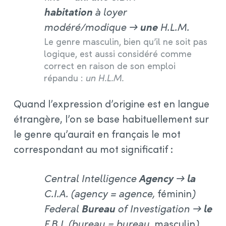
habitation
à loyer
modéré/modique →
une
H.L.M.
Le genre masculin, bien qu’il ne soit pas
logique, est aussi considéré comme
correct en raison de son emploi
répandu :
un H.L.M.
Quand l’expression d’origine est en langue
étrangère, l’on se base habituellement sur
le genre qu’aurait en français le mot
correspondant au mot significatif :
Central Intelligence
Agency
→
la
C.I.A. (agency = agence,
féminin
)
Federal
Bureau
of Investigation →
le
F.B.I. (bureau = bureau,
masculin
)