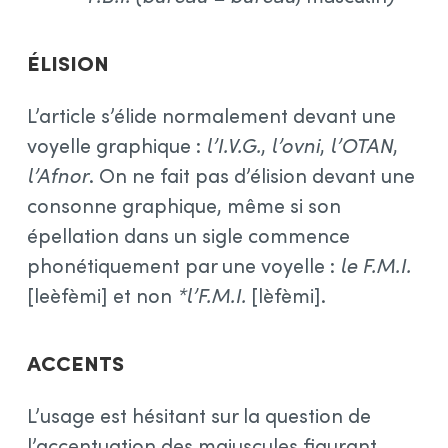
Élision
L’article s’élide normalement devant une
voyelle graphique :
l’I.V.G.
,
l’ovni
,
l’OTAN
,
l’Afnor
. On ne fait pas d’élision devant une
consonne graphique, même si son
épellation dans un sigle commence
phonétiquement par une voyelle :
le F.M.I.
[leèfèmi] et non
*l’F.M.I.
[lèfèmi].
Accents
L’usage est hésitant sur la question de
l’accentuation des majuscules figurant