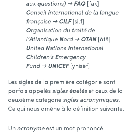
a
ux
q
uestions) →
FAQ
[fak]
C
onseil
i
nternational de la
l
angue
f
rançaise →
CILF
[silf]
O
rganisation du
t
raité de
l’
A
tlantique
N
ord →
OTAN
[òtâ]
U
nited
N
ations
I
nternational
C
hildren’s
E
mergency
F
und →
UNICEF
[ynisèf]
Les sigles de la première catégorie sont
parfois appelés
sigles épelés
et ceux de la
deuxième catégorie
sigles acronymiques
.
Ce qui nous amène à la définition suivante.
Un
acronyme
est un mot prononcé