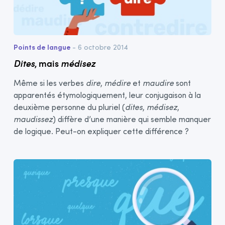
Points de langue
- 6 octobre 2014
Dites
, mais
médisez
Même si les verbes
dire
,
médire
et
maudire
sont
apparentés étymologiquement, leur conjugaison à la
deuxième personne du pluriel (
dites
,
médisez
,
maudissez
) diffère d’une manière qui semble manquer
de logique. Peut-on expliquer cette différence ?