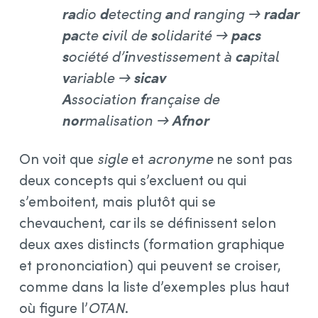
ra
dio
d
etecting
a
nd
r
anging →
radar
pa
cte
c
ivil de
s
olidarité →
pacs
s
ociété d’
i
nvestissement à
ca
pital
v
ariable →
sicav
A
ssociation
f
rançaise de
nor
malisation →
Afnor
On voit que
sigle
et
acronyme
ne sont pas
deux concepts qui s’excluent ou qui
s’emboitent, mais plutôt qui se
chevauchent, car ils se définissent selon
deux axes distincts (formation graphique
et prononciation) qui peuvent se croiser,
comme dans la liste d’exemples plus haut
où figure l’
OTAN
.