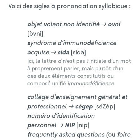
Voici des sigles à prononciation syllabique :
o
bjet
v
olant
n
on
i
dentifié →
ovni
[òvni]
s
yndrome d’
i
mmuno
d
éficience
a
cquise →
sida
[sida]
Ici, la lettre
d
n’est pas l’initiale d’un mot
à proprement parler, mais plutôt d’un
des deux éléments constitutifs du
composé unifié
immunodéficience
.
c
ollège d’
e
nseignement
g
énéral
e
t
p
rofessionnel →
cégep
[séZèp]
n
uméro d’
i
dentification
p
ersonnel →
NIP
[nip]
f
requently
a
sked
q
uestions (
ou
f
oire