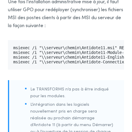
Une fois l’installation administrative mise à jour, il faut
commande
utiliser GPO pour redéployer (synchroniser) les fichiers
Méthode 2 - Déploiement d’une installation
MSI des postes clients à partir des MSI du serveur de
administrative
la façon suivante :
1 - Création d'une installation administrative sur le
serveur
2 - Installation sur le poste client
msiexec /i "\\serveur\chemin\Antidote11.msi" REINS
4 - Intégration dans les logiciels
msiexec /i "\\serveur\chemin\Antidote11-Module-fra
msiexec /i "\\serveur\chemin\Antidote11-English-mo
5 - Mise à jour d’Antidote
msiexec /i "\\serveur\chemin\Antidote-Connectix11.
1 - Mise à jour d’Antidote 11 par ligne de commande
2 - Mise à jour d’une installation administrative
1 - Mise à jour d’une installation administrative sur le
Le TRANSFORMS n’a pas à être indiqué
serveur
pour les modules.
2 - Mise à jour du poste client
L’intégration dans les logiciels
6 - Désinstallation
nouvellement pris en charge sera
6 - Autres outils de déploiement automatisé
réalisée au prochain démarrage
d’Antidote 11 (à partir du menu Démarrer)
7 - Remote Desktop Services (Terminal Services)
ou à l’ouverture de la session de chaque