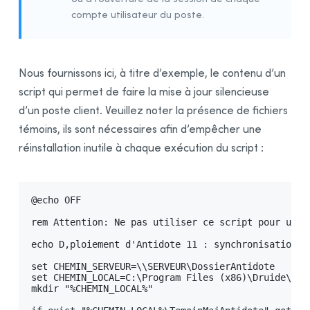
8 - Déploiement par Microsoft Intune
BÊTA
compte utilisateur du poste.
Annexe A : Gestionnaire multiposte
Annexe B : Dictionnaires personnels
Nous fournissons ici, à titre d’exemple, le contenu d’un
Annexe C : Désinstallation d’une édition antérieure
script qui permet de faire la mise à jour silencieuse
Annexe D : Lexique
d’un poste client. Veuillez noter la présence de fichiers
témoins, ils sont nécessaires afin d’empêcher une
réinstallation inutile à chaque exécution du script :
@echo OFF

rem Attention: Ne pas utiliser ce script pour un d‚
echo D‚ploiement d'Antidote 11 : synchronisation du
set CHEMIN_SERVEUR=\\SERVEUR\DossierAntidote

set CHEMIN_LOCAL=C:\Program Files (x86)\Druide\Anti
mkdir "%CHEMIN_LOCAL%"
