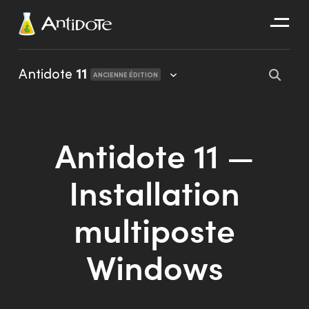
Antidote
Antidote
11
ANCIENNE ÉDITION
Organisations
Intégrations
Antidote 11 —
Découvrir
Installation
multiposte
Windows
Guide d’utilisation d’Antidote 11
Guide d’utilisation de l’Espace client
Installation