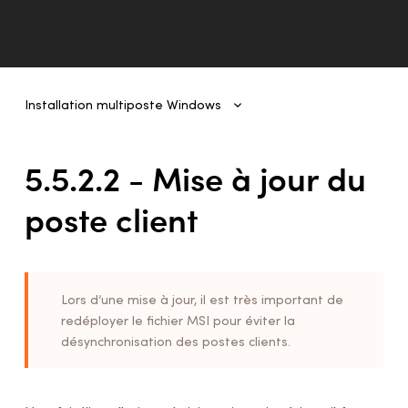
Installation multiposte Windows
Installation multiposte Windows
1 - Introduction
5.5.2.2 - Mise à jour du
2 - Déploiement de poste en poste
poste client
3 - Déploiement du MSI d’origine par ligne de
commande
4 - Déploiement par installation administrative
5 - Déploiement automatisé par GPO
Lors d’une mise à jour, il est très important de
redéployer le fichier MSI pour éviter la
1 - Préalables
désynchronisation des postes clients.
2 - Désinstallation d’une édition précédente
3 - Installation d’Antidote 11
Méthode 1 - Installation d’Antidote 11 par ligne de