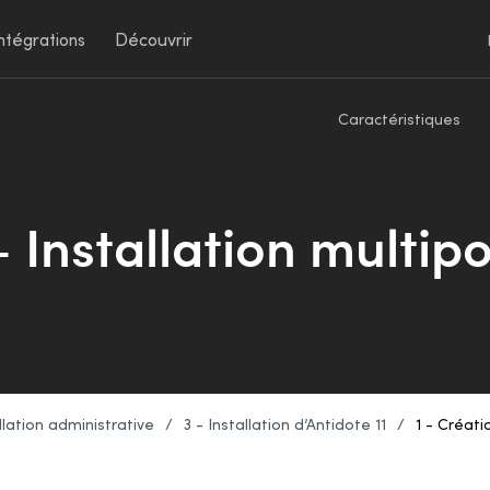
ntégrations
Découvrir
Caractéristiques
— Installation multi
lation administrative
/
3 - Installation d’Antidote 11
/
1 - Créati