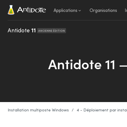
Antidote
Applications
Organisations
I
Antidote
11
ANCIENNE ÉDITION
Antidote 11 
Installation multiposte Windows
/
4 - Déploiement par instal