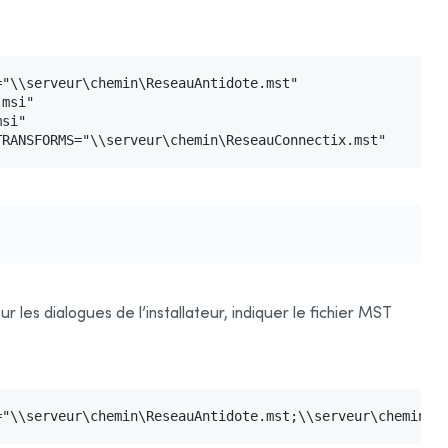
"\\serveur\chemin\ReseauAntidote.mst"

msi"

si"

TRANSFORMS="\\serveur\chemin\ReseauConnectix.mst"
ur les dialogues de l’installateur, indiquer le fichier MST
="\\serveur\chemin\ReseauAntidote.mst;\\serveur\chemin\A