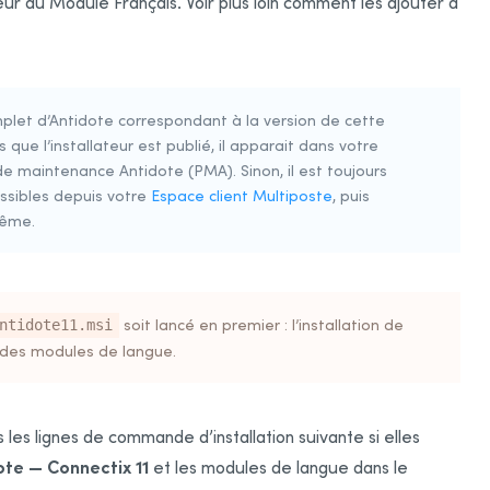
teur du Module Français. Voir plus loin comment les ajouter à
omplet d’Antidote correspondant à la version de cette
que l’installateur est publié, il apparait dans votre
 maintenance Antidote (PMA). Sinon, il est toujours
cessibles depuis votre
Espace client Multiposte
, puis
même.
soit lancé en premier : l’installation de
ntidote11.msi
on des modules de langue.
s les lignes de commande d’installation suivante si elles
ote — Connectix 11
et les modules de langue dans le