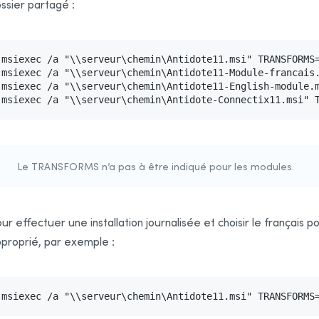
ssier partagé :
msiexec /a "\\serveur\chemin\Antidote11.msi" TRANSFORMS=
msiexec /a "\\serveur\chemin\Antidote11-Module-francais.
msiexec /a "\\serveur\chemin\Antidote11-English-module.m
msiexec /a "\\serveur\chemin\Antidote-Connectix11.msi" 
Le TRANSFORMS n’a pas à être indiqué pour les modules.
ur effectuer une installation journalisée et choisir le français po
proprié, par exemple :
msiexec /a "\\serveur\chemin\Antidote11.msi" TRANSFORMS