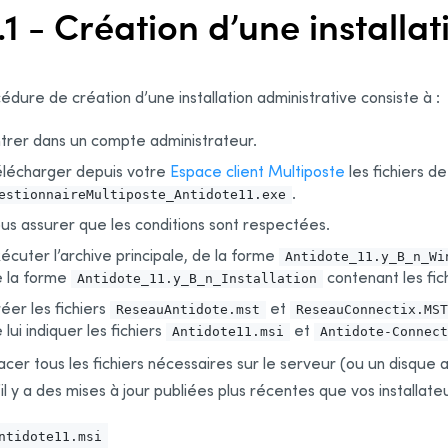
.1 - Création d’une installa
édure de création d’une installation administrative consiste à :
trer dans un compte administrateur.
lécharger depuis votre
Espace client Multiposte
les fichiers d
.
estionnaireMultiposte_Antidote11.exe
us assurer que les conditions sont respectées.
écuter l’archive principale, de la forme
Antidote_11.y_B_n_Wi
 la forme
contenant les fichi
Antidote_11.y_B_n_Installation
éer les fichiers
et
ReseauAntidote.mst
ReseauConnectix.MST
 lui indiquer les fichiers
et
Antidote11.msi
Antidote-Connect
acer tous les fichiers nécessaires sur le serveur (ou un disque ac
’il y a des mises à jour publiées plus récentes que vos installate
ntidote11.msi