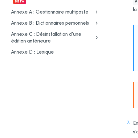
BÊTA
A
la
Annexe A : Gestionnaire multiposte
Annexe B : Dictionnaires personnels
Annexe C : Désinstallation d’une
édition antérieure
Annexe D : Lexique
En
s’