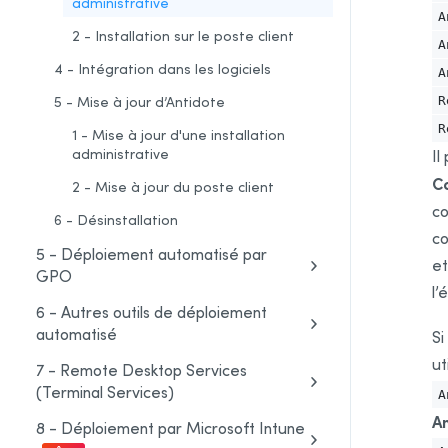
administrative
A
2 - Installation sur le poste client
A
4 - Intégration dans les logiciels
A
5 - Mise à jour d’Antidote
R
R
1 - Mise à jour d'une installation
administrative
Il
Co
2 - Mise à jour du poste client
co
6 - Désinstallation
co
5 - Déploiement automatisé par
et
GPO
l’
6 - Autres outils de déploiement
automatisé
Si
ut
7 - Remote Desktop Services
(Terminal Services)
A
An
8 - Déploiement par Microsoft Intune