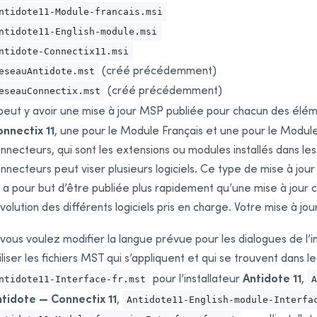
ntidote11-Module-francais.msi
ntidote11-English-module.msi
ntidote-Connectix11.msi
(créé précédemment)
eseauAntidote.mst
(créé précédemment)
eseauConnectix.mst
 peut y avoir une mise à jour MSP publiée pour chacun des élé
nnectix 11
, une pour le Module Français et une pour le Module
nnecteurs, qui sont les extensions ou modules installés dans les
nnecteurs peut viser plusieurs logiciels. Ce type de mise à jour 
 a pour but d’être publiée plus rapidement qu’une mise à jour c
évolution des différents logiciels pris en charge. Votre mise à jour
 vous voulez modifier la langue prévue pour les dialogues de l’ins
iliser les fichiers MST qui s’appliquent et qui se trouvent dans l
Antidote 11
pour l’installateur
,
ntidote11-Interface-fr.mst
A
tidote — Connectix 11
,
Antidote11-English-module-Interfa