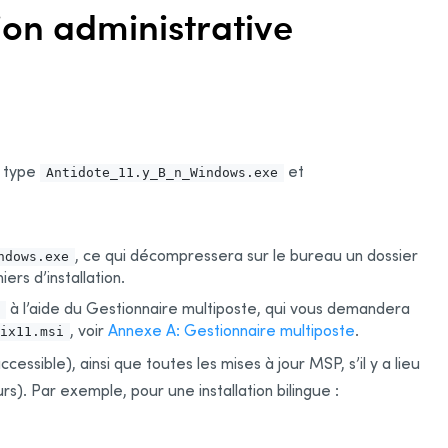
tion administrative
e type
et
Antidote_11.y_B_n_Windows.exe
, ce qui décompressera sur le bureau un dossier
ndows.exe
ers d’installation.
à l’aide du Gestionnaire multiposte, qui vous demandera
, voir
Annexe A: Gestionnaire multiposte
.
ix11.msi
cessible), ainsi que toutes les mises à jour MSP, s’il y a lieu
urs). Par exemple, pour une installation bilingue :