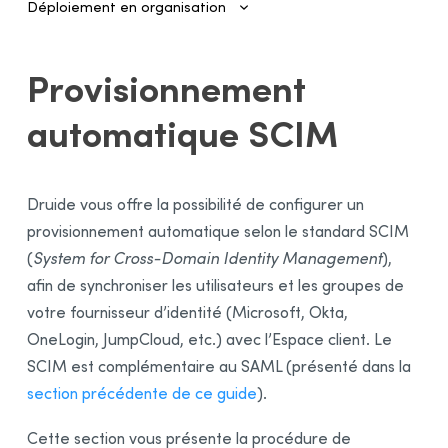
Déploiement en organisation
Introduction
Provisionnement
Authentification et provisionnement
automatique SCIM
Authentification et provisionnement SAML
Procédure avec Entra ID
Procédure avec Google Cloud
Druide vous offre la possibilité de configurer un
Provisionnement automatique SCIM
provisionnement automatique selon le standard SCIM
Procédure pour Entra ID
(
System for Cross-Domain Identity Management
),
Gestion des comptes
afin de synchroniser les utilisateurs et les groupes de
votre fournisseur d’identité (Microsoft, Okta,
Installation des logiciels par l’administrateur
OneLogin, JumpCloud, etc.) avec l’Espace client. Le
Installation des logiciels par l’utilisateur
SCIM est complémentaire au SAML (présenté dans la
Activation de la licence
section précédente de ce guide
).
Envoi des invitations
Cette section vous présente la procédure de