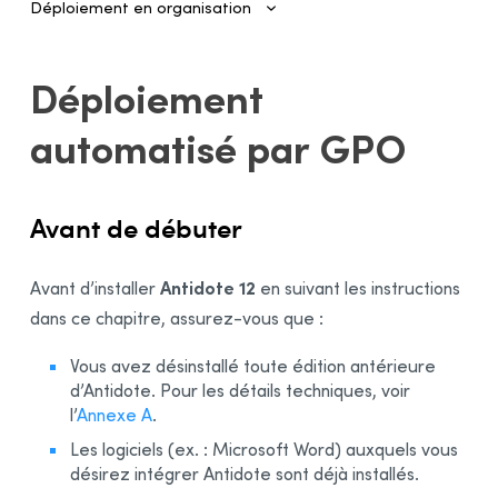
Déploiement en organisation
Introduction
Déploiement
Authentification et provisionnement
automatisé par GPO
Gestion des comptes
Installation des logiciels par l’administrateur
Avant de débuter
Déploiement automatisé sur plusieurs postes
Configuration et activation
Antidote 12
Avant d’installer
Gestionnaire de déploiement
en suivant les instructions
dans ce chapitre, assurez-vous que :
Utilisation
Activation
Vous avez désinstallé toute édition antérieure
Déploiement du MSI d’origine par ligne de commande
d’Antidote. Pour les détails techniques, voir
l’
Annexe A
.
Préalables
Les logiciels (ex. : Microsoft Word) auxquels vous
Désinstallation d’une édition précédente
désirez intégrer Antidote sont déjà installés.
Installation