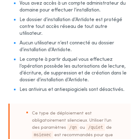
Vous avez accès à un compte administrateur du
Intégration dans les logiciels
domaine pour effectuer l’installation.
Mise à jour
Le dossier d’installation
d’Antidote
est protégé
Désinstallation
contre tout accès réseau de tout autre
utilisateur.
Déploiement automatisé par GPO
Aucun utilisateur n’est connecté au dossier
Préalables
d’installation
d’Antidote
.
Désinstallation d’une édition précédente
Le compte à partir duquel vous effectuez
Installation
l’opération possède les autorisations de lecture,
Intégration dans les logiciels
d’écriture, de suppression et de création dans le
dossier d’installation
d’Antidote
.
Mise à jour
Les antivirus et antiespiogiciels sont désactivés.
Désinstallation
Autres outils de déploiement automatisé
Exemples de scripts
Ce type de déploiement est
Exemple de script pour la désinstallation des
obligatoirement silencieux. Utiliser l’un
éditions précédentes
des paramètres
ou
de
/qn
/quiet
Exemple de script pour un déploiement initial
est recommandés pour que
msiexec