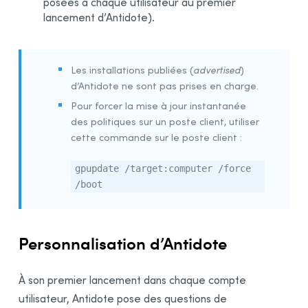
posées à chaque utilisateur au premier
lancement d’Antidote).
Désinstallation d’Antidote 9
Désinstallation d’Antidote 8
Désinstallation d’Antidote HD
Les installations publiées (
advertised
)
Désinstallation d’Antidote RX
d’Antidote
ne sont pas prises en charge.
Annexe B : Lexique
Pour forcer la mise à jour instantanée
des politiques sur un poste client, utiliser
Installation des logiciels par l’utilisateur
cette commande sur le poste client :
Activation de la licence
Envoi des invitations
gpupdate /target:computer /force
/boot
Personnalisation d’Antidote
À son premier lancement dans chaque compte
utilisateur, Antidote pose des questions de