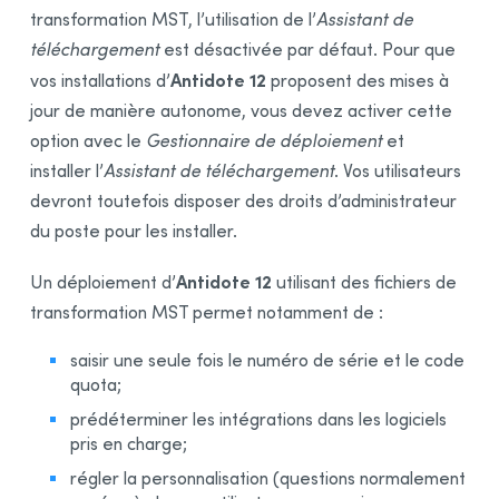
transformation MST, l’utilisation de l’
Assistant de
Désinstallation des éditions précédentes
téléchargement
est désactivée par défaut. Pour que
Installation initiale
Antidote 12
vos installations
d’
proposent des mises à
Désinstallation de l’
Assistant de téléchargement
jour de manière autonome, vous devez activer cette
Mise à jour
option avec le
Gestionnaire de déploiement
et
Désinstallation
installer l’
Assistant de téléchargement
. Vos utilisateurs
Déploiement de poste en poste
devront toutefois disposer des droits d’administrateur
du poste pour les installer.
Préalables
Désinstallation d’une édition antérieure
Antidote 12
Un déploiement
d’
utilisant des fichiers de
Installation
transformation MST permet notamment de :
Intégration dans les logiciels
saisir une seule fois le numéro de série et le code
Mise à jour
quota;
Désinstallation
prédéterminer les intégrations dans les logiciels
Annexe A : Désinstallation d’une édition antérieure
pris en charge;
Désinstallation d’Antidote 11
régler la personnalisation (questions normalement
Désinstallation d’Antidote 10