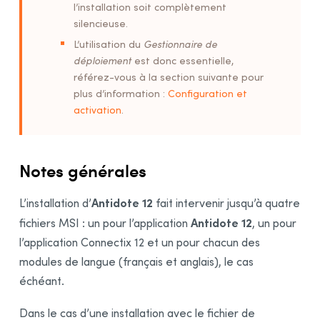
Exemple de script pour la désinstallation
l’installation soit complètement
d’Antidote 12
silencieuse.
Exemple de script pour l’installation de mises à
L’utilisation du
Gestionnaire de
jour
déploiement
est donc essentielle,
Exemple de script pour la désinstallation de
référez-vous à la section suivante pour
l’
Assistant de téléchargement
plus d’information :
Configuration et
Remote Desktop Services (Terminal Services)
activation
.
Préalables
Contraintes
Notes générales
Désinstallation d’une édition précédente
Installation
Antidote 12
L’installation d’
fait intervenir jusqu’à quatre
Intégration dans les logiciels
Antidote 12
fichiers MSI : un pour l’application
, un pour
Mise à jour
l’application Connectix 12 et un pour chacun des
Désinstallation
modules de langue (français et anglais), le cas
Déploiement par Microsoft Intune
échéant.
Préalables
Dans le cas d’une installation avec le fichier de
Création des paquets d’application