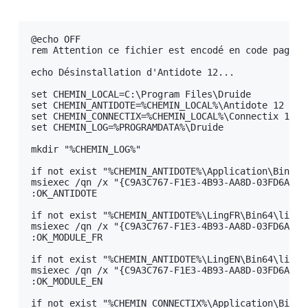
Intégration dans les logiciels
Mise à jour
@echo OFF

rem Attention ce fichier est encodé en code page DO
Désinstallation
echo Désinstallation d'Antidote 12...

Déploiement automatisé par GPO
set CHEMIN_LOCAL=C:\Program Files\Druide

Préalables
set CHEMIN_ANTIDOTE=%CHEMIN_LOCAL%\Antidote 12

Désinstallation d’une édition précédente
set CHEMIN_CONNECTIX=%CHEMIN_LOCAL%\Connectix 12

set CHEMIN_LOG=%PROGRAMDATA%\Druide

Installation
mkdir "%CHEMIN_LOG%"

Intégration dans les logiciels
if not exist "%CHEMIN_ANTIDOTE%\Application\Bin64\A
Mise à jour
msiexec /qn /x "{C9A3C767-F1E3-4B93-AA8D-03FD6AAFA
:OK_ANTIDOTE

Désinstallation
if not exist "%CHEMIN_ANTIDOTE%\LingFR\Bin64\libLin
Autres outils de déploiement automatisé
msiexec /qn /x "{C9A3C767-F1E3-4B93-AA8D-03FD6AAFA
:OK_MODULE_FR

Exemples de scripts
if not exist "%CHEMIN_ANTIDOTE%\LingEN\Bin64\libLin
Exemple de script pour la désinstallation des
msiexec /qn /x "{C9A3C767-F1E3-4B93-AA8D-03FD6AAFA
éditions précédentes
:OK_MODULE_EN

Exemple de script pour un déploiement initial
if not exist "%CHEMIN_CONNECTIX%\Application\Bin64