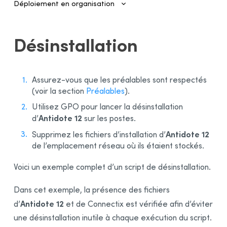
Déploiement en organisation
Introduction
Désinstallation
Authentification et provisionnement
Gestion des comptes
Assurez-vous que les préalables sont respectés
Installation des logiciels par l’administrateur
(voir la section
Préalables
).
Déploiement automatisé sur plusieurs postes
Utilisez GPO pour lancer la désinstallation
Configuration et activation
Antidote 12
d’
sur les postes.
Gestionnaire de déploiement
Antidote 12
Supprimez les fichiers d’installation
d’
de l’emplacement réseau où ils étaient stockés.
Utilisation
Activation
Voici un exemple complet d’un script de désinstallation.
Déploiement du MSI d’origine par ligne de commande
Dans cet exemple, la présence des fichiers
Préalables
Antidote 12
d’
et de Connectix est vérifiée afin d’éviter
Désinstallation d’une édition précédente
une désinstallation inutile à chaque exécution du script.
Installation