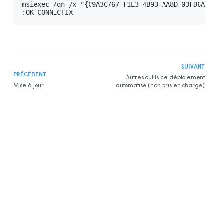
Exemple de script pour la désinstallation
msiexec /qn /x "{C9A3C767-F1E3-4B93-AA8D-03FD6AAFA
d’Antidote 12
:OK_CONNECTIX
Exemple de script pour l’installation de mises à
jour
Exemple de script pour la désinstallation de
l’
Assistant de téléchargement
SUIVANT
Remote Desktop Services (Terminal Services)
PRÉCÉDENT
Autres outils de déploiement
Mise à jour
Préalables
automatisé (non pris en charge)
Contraintes
Désinstallation d’une édition précédente
Installation
Intégration dans les logiciels
Mise à jour
Désinstallation
Déploiement par Microsoft Intune
Préalables
Création des paquets d’application