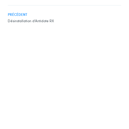
Désinstallation d’Antidote 9
PRÉCÉDENT
Désinstallation d’Antidote 8
Désinstallation d’Antidote RX
Désinstallation d’Antidote HD
Désinstallation d’Antidote RX
Annexe B : Lexique
Installation des logiciels par l’utilisateur
Activation de la licence
Envoi des invitations