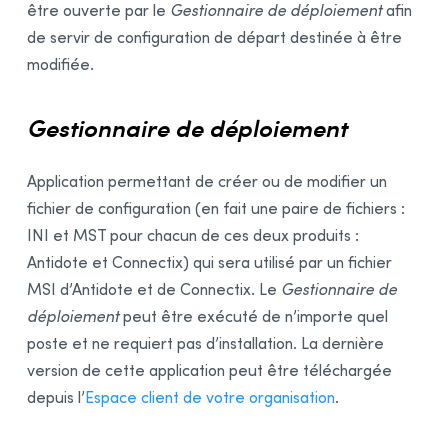
Exemple de script pour la désinstallation
être ouverte par le
Gestionnaire de déploiement
afin
d’Antidote 12
de servir de configuration de départ destinée à être
Exemple de script pour l’installation de mises à
modifiée.
jour
Exemple de script pour la désinstallation de
l’
Assistant de téléchargement
Gestionnaire de déploiement
Remote Desktop Services (Terminal Services)
Préalables
Application permettant de créer ou de modifier un
Contraintes
fichier de configuration (en fait une paire de fichiers :
INI et MST pour chacun de ces deux produits :
Désinstallation d’une édition précédente
Antidote et Connectix) qui sera utilisé par un fichier
Installation
MSI d’Antidote et de Connectix. Le
Gestionnaire de
Intégration dans les logiciels
déploiement
peut être exécuté de n’importe quel
Mise à jour
poste et ne requiert pas d’installation. La dernière
Désinstallation
version de cette application peut être téléchargée
Déploiement par Microsoft Intune
depuis l’
Espace client de votre organisation
.
Préalables
Création des paquets d’application