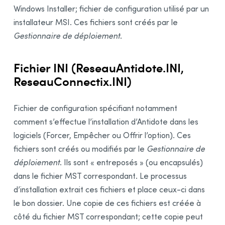
Windows Installer; fichier de configuration utilisé par un
Intégration dans les logiciels
installateur MSI. Ces fichiers sont créés par le
Mise à jour
Gestionnaire de déploiement
.
Désinstallation
Déploiement automatisé par GPO
Fichier INI (ReseauAntidote.INI,
Préalables
ReseauConnectix.INI)
Désinstallation d’une édition précédente
Installation
Fichier de configuration spécifiant notamment
Intégration dans les logiciels
comment s’effectue l’installation d’Antidote dans les
Mise à jour
logiciels (Forcer, Empêcher ou Offrir l’option). Ces
Désinstallation
fichiers sont créés ou modifiés par le
Gestionnaire de
Autres outils de déploiement automatisé
déploiement
. Ils sont « entreposés » (ou encapsulés)
dans le fichier MST correspondant. Le processus
Exemples de scripts
d’installation extrait ces fichiers et place ceux-ci dans
Exemple de script pour la désinstallation des
éditions précédentes
le bon dossier. Une copie de ces fichiers est créée à
Exemple de script pour un déploiement initial
côté du fichier MST correspondant; cette copie peut