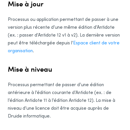
Mise à jour
Désinstallation des éditions précédentes
Installation initiale
Processus ou application permettant de passer à une
Désinstallation de l’
Assistant de téléchargement
version plus récente d’une même édition d’Antidote
Mise à jour
(ex. : passer
d’Antidote 12
v1 à v2). La dernière version
peut être téléchargée depuis l’
Espace client de votre
Désinstallation
organisation
.
Déploiement de poste en poste
Préalables
Mise à niveau
Désinstallation d’une édition antérieure
Installation
Processus permettant de passer d’une édition
Intégration dans les logiciels
antérieure à l’édition courante d’Antidote (ex. : de
Mise à jour
l’édition Antidote 11 à l’édition Antidote 12). La mise à
Désinstallation
niveau d’une licence doit être acquise auprès de
Annexe A : Désinstallation d’une édition antérieure
Druide informatique.
Désinstallation d’Antidote 11
Désinstallation d’Antidote 10