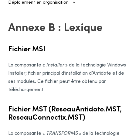
Déploiement en organisation
Introduction
Annexe B : Lexique
Authentification et provisionnement
Gestion des comptes
Fichier MSI
Installation des logiciels par l’administrateur
Déploiement automatisé sur plusieurs postes
La composante «
Installer
» de la technologie Windows
Configuration et activation
Installer; fichier principal d’installation d’Antidote et de
Gestionnaire de déploiement
ses modules. Ce fichier peut être obtenu par
Utilisation
téléchargement.
Activation
Déploiement du MSI d’origine par ligne de commande
Fichier MST (ReseauAntidote.MST,
ReseauConnectix.MST)
Préalables
Désinstallation d’une édition précédente
La composante «
TRANSFORMS
» de la technologie
Installation