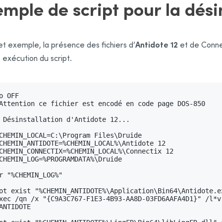
mple de script pour la dési
Antidote 12
t exemple, la présence des fichiers d’
et de Connect
exécution du script.
o OFF

Attention ce fichier est encodé en code page DOS-850

 Désinstallation d'Antidote 12...

CHEMIN_LOCAL=C:\Program Files\Druide

CHEMIN_ANTIDOTE=%CHEMIN_LOCAL%\Antidote 12

CHEMIN_CONNECTIX=%CHEMIN_LOCAL%\Connectix 12

CHEMIN_LOG=%PROGRAMDATA%\Druide

r "%CHEMIN_LOG%"

ot exist "%CHEMIN_ANTIDOTE%\Application\Bin64\Antidote.ex
xec /qn /x "{C9A3C767-F1E3-4B93-AA8D-03FD6AAFA4D1}" /l*v
ANTIDOTE
