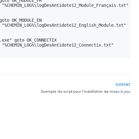
oto OK_MODULE_FR

 "%CHEMIN_LOG%\logDesAntidote12_Module_Français.txt"

oto OK_MODULE_EN

 "%CHEMIN_LOG%\logDesAntidote12_English_Module.txt"

.exe" goto OK_CONNECTIX

 "%CHEMIN_LOG%\logDesAntidote12_Connectix.txt"

SUIVANT
Exemple de script pour l’installation de mises à jour