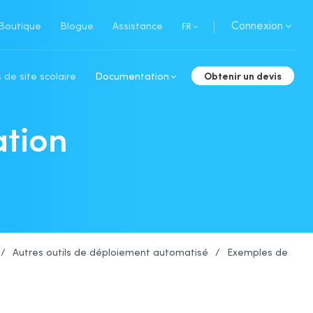
Connexion
Boutique
Blogue
Assistance
FR
Obtenir un devis
 de site scolaire
Documentation
ation
/
Autres outils de déploiement automatisé
/
Exemples de