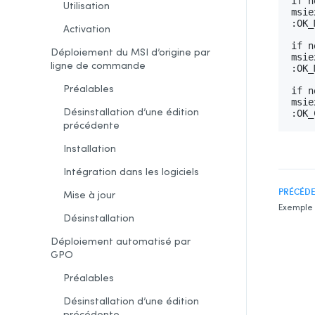
if n
Utilisation
msie
:OK_
Activation
if n
Déploiement du MSI d’origine par
msie
ligne de commande
:OK_
Préalables
if n
msie
Désinstallation d’une édition
:OK_
précédente
Installation
Intégration dans les logiciels
PRÉCÉD
Mise à jour
Exemple d
Désinstallation
Déploiement automatisé par
GPO
Préalables
Désinstallation d’une édition
précédente