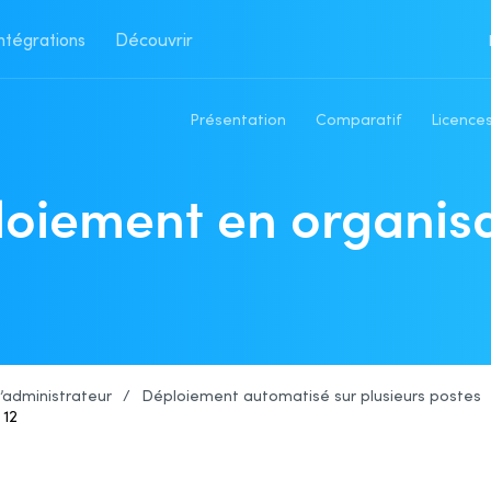
ntégrations
Découvrir
Présentation
Comparatif
Licences
oiement en organis
 l’administrateur
/
Déploiement automatisé sur plusieurs postes
 12