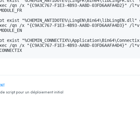
ot exist "%CHEMIN_ANTIDOTE%\LingFR\Bin64\libLingFR.dll" g
xec /qn /x "{C9A3C767-F1E3-4B93-AA8D-03FD6AAFA4D2}" /l*v
MODULE_FR

ot exist "%CHEMIN_ANTIDOTE%\LingEN\Bin64\libLingEN.dll" g
xec /qn /x "{C9A3C767-F1E3-4B93-AA8D-03FD6AAFA4D3}" /l*v
MODULE_EN

ot exist "%CHEMIN_CONNECTIX%\Application\Bin64\Connectix
xec /qn /x "{C9A3C767-F1E3-4B93-AA8D-03FD6AAFA4D4}" /l*v
CONNECTIX
ENT
e script pour un déploiement initial