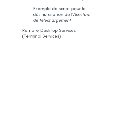
Exemple de script pour la
désinstallation de l’
Assistant
de téléchargement
Remote Desktop Services
(Terminal Services)
Préalables
Contraintes
Désinstallation d’une édition
précédente
Installation
Intégration dans les logiciels
Mise à jour
Désinstallation
Déploiement par Microsoft Intune
Préalables