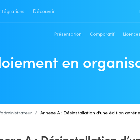
ntégrations
Découvrir
Présentation
Comparatif
Licences
oiement en organis
 l’administrateur
/
Annexe A : Désinstallation d’une édition antéri
exe A : Désinstallation d’u