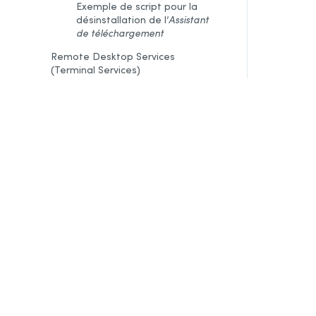
Exemple de script pour la
désinstallation de l’
Assistant
de téléchargement
Remote Desktop Services
(Terminal Services)
Préalables
Contraintes
Désinstallation d’une édition
précédente
Installation
Intégration dans les logiciels
Mise à jour
Désinstallation
Déploiement par Microsoft Intune
Préalables
Création des paquets