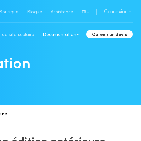
Connexion
Boutique
Blogue
Assistance
FR
Obtenir un devis
 de site scolaire
Documentation
ation
eure
ne édition antérieure