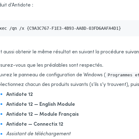
uit d’Antidote
:
xec /qn /x {C9A3C767-F1E3-4B93-AA8D-03FD6AAFA4D
1
}
 aussi obtenir le même résultat en suivant la procédure suiva
surez-vous que les préalables sont respectés.
vrez le panneau de configuration de Windows (
Programmes e
lectionnez chacun des produits suivants (s’ils s’y trouvent), pu
Antidote 12
Antidote 12 — English Module
Antidote 12 — Module Français
Antidote — Connectix 12
Assistant de téléchargement