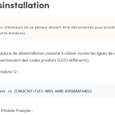
installation
es utilisateurs de ce serveur doivent être déconnectés pour procéder 
uitté Antidote).
édure de désinstallation consiste à utiliser
toutes les lignes
de 
mentionnent des codes produits GUID différents)
.
tidote 12 :
xec /x {C9A3C767-F1E3-4B93-AA8D-03FD6AAFA4D1}
 Module Français :