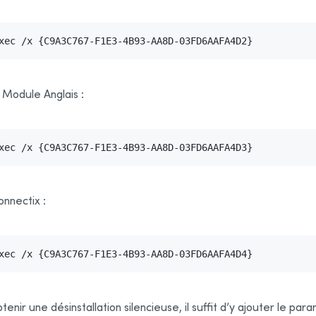
xec /x {C9A3C767-F1E3-4B93-AA8D-03FD6AAFA4D2}
 Module Anglais :
xec /x {C9A3C767-F1E3-4B93-AA8D-03FD6AAFA4D3}
nnectix :
xec /x {C9A3C767-F1E3-4B93-AA8D-03FD6AAFA4D4}
tenir une désinstallation silencieuse, il suffit d’y ajouter le pa