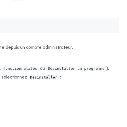
nte depuis un compte administrateur.
ou
).
t fonctionnalités
Désinstaller un programme
is sélectionnez
:
Désinstaller