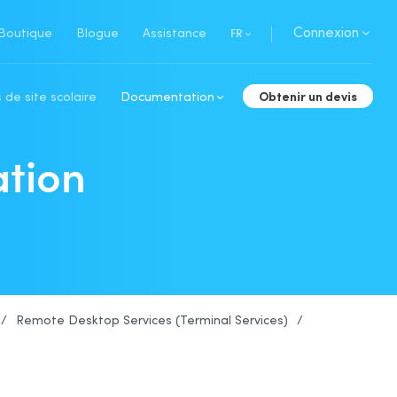
Connexion
Boutique
Blogue
Assistance
FR
Obtenir un devis
 de site scolaire
Documentation
ation
/
Remote Desktop Services (Terminal Services)
/