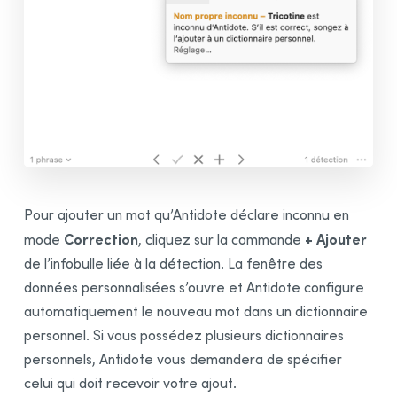
Dictionnaires personnels
Ajouter une entrée
Configurer une entrée
Partager un dictionnaire
Formats d’importation
Règles personnelles
Ajouter une règle
Configurer une règle
Pour ajouter un mot
qu’Antidote déclare inconnu en
Partager une liste de règles
Correction
+ Ajouter
mode
, cliquez sur la commande
Gestion des données personnalisées
de l’infobulle liée à la détection. La fenêtre des
Partage des données dans une organisation
données personnalisées s’ouvre et Antidote configure
Préparer le partage
automatiquement le nouveau mot dans un dictionnaire
Publier ses données
personnel. Si vous possédez plusieurs dictionnaires
S’abonner aux données publiées
personnels, Antidote vous demandera de spécifier
Module Anglais
celui qui doit recevoir votre ajout.