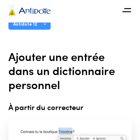
Antidote
Guide d’utilisation
Antidote 12
Organisations
Introduction
Ajouter une entrée
Intégrations
Correcteur
dans un dictionnaire
Découvrir
Dictionnaires
personnel
Guides linguistiques
Correction Express
Anti-Oups!
À partir du correcteur
Réglages
Données personnalisées
Présentation