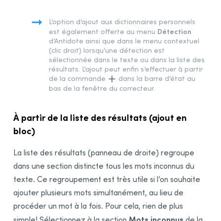
Intégration à vos logiciels
Synchronisation
L’option d’ajout aux dictionnaires personnels
Détection
est également offerte au menu
Rectifications de l’orthographe
d’Antidote ainsi que dans le menu contextuel
(clic droit) lorsqu’une détection est
Remerciements
sélectionnée dans le texte ou dans la liste des
résultats
. L’ajout peut enfin s’effectuer à partir
Bibliographie
de la commande
dans la barre d’état au
bas de la fenêtre du correcteur.
À partir de la liste des
résultats
(ajout en
bloc)
La liste des
résultats
(panneau de droite) regroupe
dans une section distincte tous les mots inconnus du
texte. Ce regroupement est très utile si l’on souhaite
ajouter plusieurs mots simultanément, au lieu de
procéder un mot à la fois. Pour cela, rien de plus
Mots inconnus
simple! Sélectionnez à la section
de la