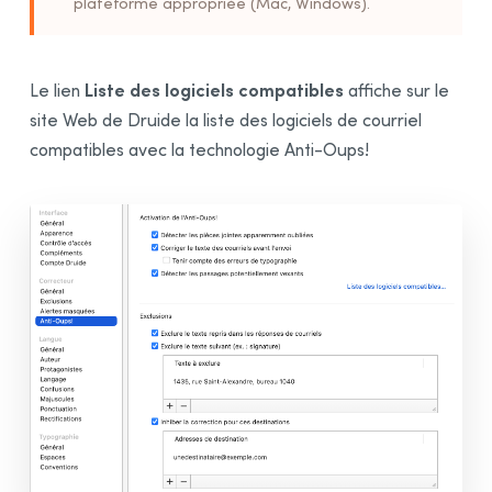
Ajustement des réglages
plateforme appropriée (Mac, Windows).
Jeux de réglages
Présentation
Liste des logiciels compatibles
Le lien
affiche sur le
Jeux de réglages personnels
site Web de Druide la liste des logiciels de courriel
Partage des jeux dans une organisation
compatibles avec la technologie Anti-Oups!
Réglages d’interface
Panneau Général
Panneau Apparence
Panneau Contrôle d’accès
Panneau Compléments
Panneau
Compte Druide
Réglages du correcteur
Panneau Général
Panneau Exclusions
Panneau Alertes masquées