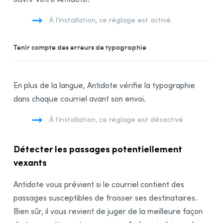
Module Anglais
À l’installation, ce réglage est activé.
Intégration à vos logiciels
Synchronisation
Tenir compte des erreurs de typographie
Rectifications de l’orthographe
Remerciements
En plus de la langue, Antidote vérifie la typographie
Bibliographie
dans chaque courriel avant son envoi.
À l’installation, ce réglage est désactivé.
Détecter les passages potentiellement
vexants
Antidote vous prévient si le courriel contient des
passages susceptibles de froisser ses destinataires.
Bien sûr, il vous revient de juger de la meilleure façon