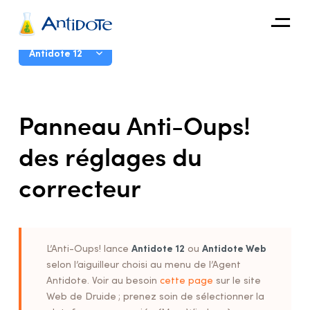
Antidote
Guide d’utilisation
Antidote 12
Organisations
Introduction
Panneau Anti-Oups!
Intégrations
Correcteur
des réglages du
Découvrir
Dictionnaires
correcteur
Guides linguistiques
Correction Express
Anti-Oups!
Réglages
Antidote 1
2
Antidote Web
L’Anti-Oups! lance
ou
selon l’aiguilleur choisi au menu de l’Agent
Pourquoi ajuster les réglages?
Antidote. Voir au besoin
cette page
sur le site
Accès aux réglages
Web de Druide ; prenez soin de sélectionner la