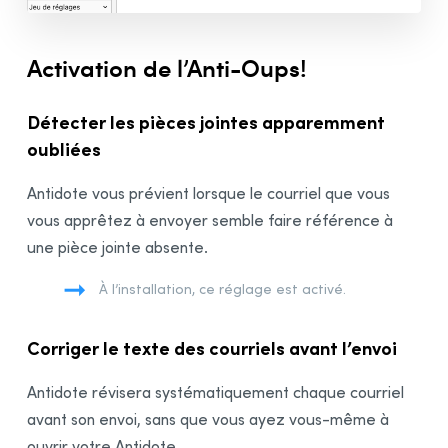
Panneau Anti-Oups!
Réglages linguistiques
Activation de l’Anti-Oups!
Panneau Général
Panneau Auteur
Détecter les pièces jointes apparemment
Panneau Protagonistes
oubliées
Panneau Langage
Panneau Confusions
Antidote vous prévient lorsque le courriel que vous
Panneau Majuscules
vous apprêtez à envoyer semble faire référence à
Panneau Ponctuation
une pièce jointe absente.
Panneau Rectifications
À l’installation, ce réglage est activé.
Réglages typographiques
Panneau Général
Corriger le texte des courriels avant l’envoi
Panneau Espaces
Antidote révisera systématiquement chaque courriel
Panneau Conventions
avant son envoi, sans que vous ayez vous-même à
Données personnalisées
ouvrir votre Antidote.