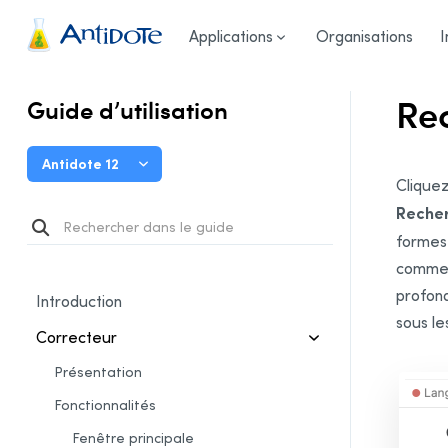
Guide d’utilisation
/
Correcteur
/
Recherche linguistique
Antidote
Applications
Organisations
I
Rec
Guide d’utilisation
Antidote 12
Cliquez
Recher
formes
comme v
profond
Introduction
sous le
Correcteur
Présentation
Fonctionnalités
Fenêtre principale