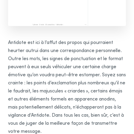
Confidentialité et limites
Correction Multidocument
Recherche linguistique
Dictionnaires
Antidote est ici à l’affut des propos qui pourraient
Guides linguistiques
heurter autrui dans une correspondance personnelle.
Correction Express
Outre les mots, les signes de ponctuation et le format
Anti-Oups!
peuvent à eux seuls véhiculer une certaine charge
Réglages
émotive qu’on voudra peut-être estomper. Soyez sans
crainte : les points d’exclamation plus nombreux qu’il ne
Données personnalisées
le faudrait, les majuscules « criardes », certains émojis
Module Anglais
et autres éléments formels en apparence anodins,
Intégration à vos logiciels
mais potentiellement délicats, n’échapperont pas à la
Synchronisation
vigilance d’Antidote. Dans tous les cas, bien sûr, c’est à
Rectifications de l’orthographe
vous de juger de la meilleure façon de transmettre
votre message.
Remerciements