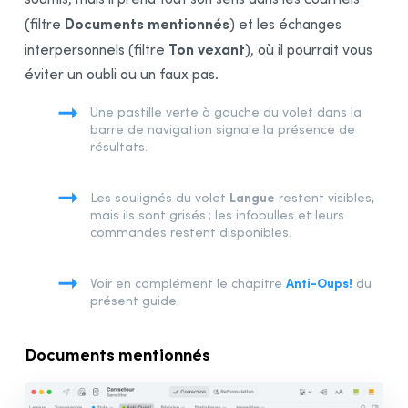
Processus de correction
Documents mentionnés
(filtre
) et les échanges
Description générale
Ton vexant
interpersonnels (filtre
), où il pourrait vous
Soulignés et types de détections
éviter un oubli ou un faux pas.
Traitement d’une détection
Une pastille verte à gauche du volet dans la
Ajuster la sensibilité
barre de navigation signale la présence de
résultats.
Liste des
résultats
Analyse détaillée
Langue
Les soulignés du volet
restent visibles,
Comprendre
la correction
mais ils sont grisés ; les infobulles et leurs
commandes restent disponibles.
Faciliter
la correction
Volet Style
Anti-Oups!
Voir en complément le chapitre
du
Répétitions
présent guide.
Tournures
Vocabulaire
Documents mentionnés
Lisibilité
Inclusivité