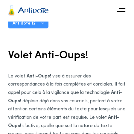
Antidote
Guide d’utilisation
Antidote 12
Organisations
Introduction
Volet Anti-Oups!
Intégrations
Correcteur
Découvrir
Présentation
Anti-Oups!
Le volet
vise à assurer des
Fonctionnalités
correspondances à la fois complètes et cordiales. Il fait
Fenêtre principale
Anti-
appel pour cela à la vigilance que la technologie
Configurer la fenêtre
Oups!
déploie déjà dans vos courriels, portant à votre
Mode Correction
attention certains éléments du texte pour lesquels une
Présentation
Anti-
vérification de votre part est requise. Le volet
Volet Langue
Oups!
s’active, quelle que soit la nature du texte
Volet Typographie
soumis, mais il prend tout son sens dans les courriels