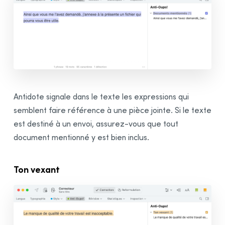
Volet Anti-Oups!
Volet Révision
Volet Statistiques
Volet Inspection
Mode Reformulation
Présentation
Antidote signale dans le texte les expressions qui
Volet Réécrire
semblent faire référence à une pièce jointe. Si le texte
Volet Retoucher
est destiné à un envoi, assurez-vous que tout
Volet Épicéniser
document mentionné y est bien inclus.
Volet Modérer
Volet Raccourcir
Ton vexant
Processus de reformulation
Description générale
Traitement d’une reformulation
Liste des résultats