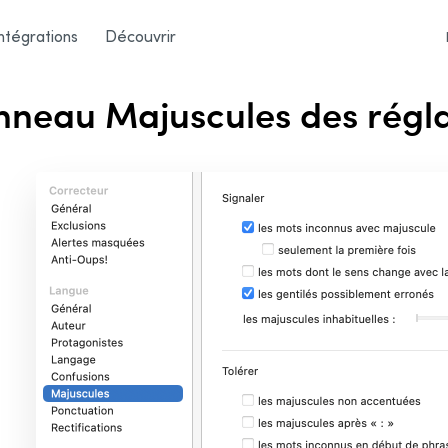
Panneau Majuscules
ntégrations
Découvrir
nneau Majuscules des régla