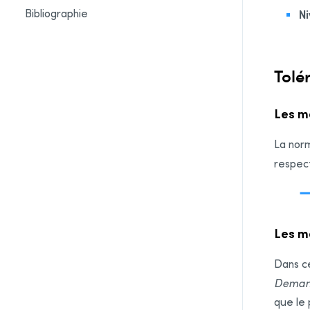
Bibliographie
N
Tolé
Les m
La nor
respect
Les ma
Dans ce
Deman
que le 