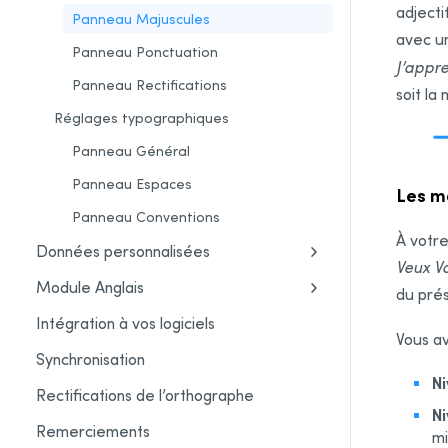
adjecti
Panneau Majuscules
avec un
Panneau Ponctuation
J’appre
Panneau Rectifications
soit la
Réglages typographiques
Panneau Général
Panneau Espaces
Les m
Panneau Conventions
À votre
Données personnalisées
Veux V
Module Anglais
du pré
Intégration à vos logiciels
Vous av
Synchronisation
N
Rectifications de l’orthographe
N
Remerciements
mi