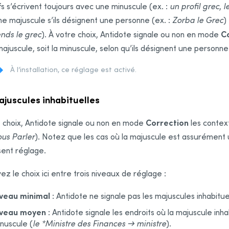
fs s’écrivent toujours avec une minuscule (ex. :
un profil grec
,
l
e majuscule s’ils désignent une personne (ex. :
Zorba le Grec
)
C
nds le grec
). À votre choix,
Antidote signale ou non en mode
 majuscule, soit la minuscule, selon qu’ils désignent une personn
À l’installation, ce réglage est activé.
ajuscules inhabituelles
Correction
 choix,
Antidote signale ou non en mode
les context
ous Parler
). Notez que les cas où la majuscule est assurément u
sent réglage.
ez le choix ici entre trois niveaux de réglage :
iveau minimal
:
Antidote
ne signale pas les majuscules inhabitue
iveau moyen
:
Antidote
signale les endroits où la majuscule inh
nuscule (
le *Ministre des Finances → ministre
).