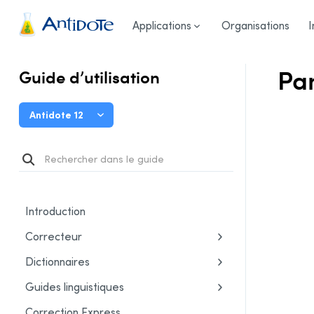
Guide d’utilisation
/
Réglages
/
Réglages linguistiques
/
Antidote
Applications
Organisations
I
Pa
Guide d’utilisation
Antidote 12
Introduction
Correcteur
Dictionnaires
Guides linguistiques
Correction Express