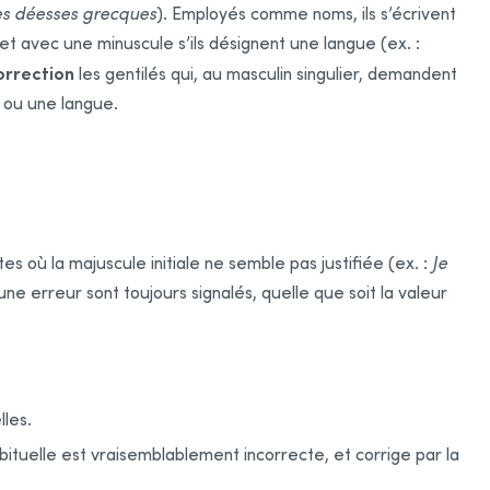
es déesses grecques
). Employés comme noms, ils s’écrivent
 et avec une minuscule s’ils désignent une langue (ex. :
orrection
les gentilés qui, au masculin singulier, demandent
e ou une langue.
es où la majuscule initiale ne semble pas justifiée (ex. :
Je
ne erreur sont toujours signalés, quelle que soit la valeur
lles.
abituelle est vraisemblablement incorrecte, et corrige par la