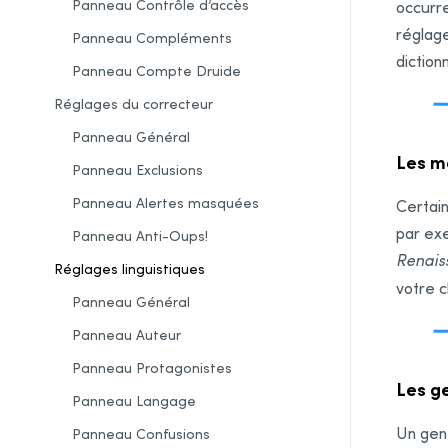
Panneau Contrôle d’accès
occurre
réglage
Panneau Compléments
diction
Panneau
Compte Druide
Réglages du correcteur
Panneau Général
Les m
Panneau Exclusions
Panneau Alertes masquées
Certain
par ex
Panneau Anti-Oups!
Renais
Réglages linguistiques
votre c
Panneau Général
Panneau Auteur
Panneau Protagonistes
Les g
Panneau Langage
Un gent
Panneau Confusions