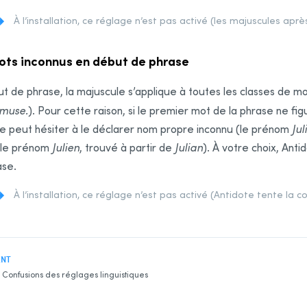
À l’installation, ce réglage n’est pas activé (les majuscules après
ots inconnus en début de phrase
t de phrase, la majuscule s’applique à toutes les classes de mo
amuse.
). Pour cette raison, si le premier mot de la phrase ne fig
e peut hésiter à le déclarer nom propre inconnu (le prénom
Jul
(le prénom
Julien
, trouvé à partir de
Julian
). À votre choix, Ant
ase.
À l’installation, ce réglage n’est pas activé (Antidote tente la
ENT
Confusions des réglages linguistiques