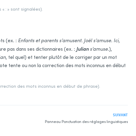
 « : » sont signalées).
ts (ex. :
Enfants et parents s’amusent. Joël s’amuse. Ici,
Julian
ure pas dans ses dictionnaires (ex. :
s’amuse.
),
ian
, tel quel) et tenter plutôt de le corriger par un mot
idote tente ou non la correction des mots inconnus en début
 correction des mots inconnus en début de phrase).
SUIVANT
Panneau Ponctuation des réglages linguistiques