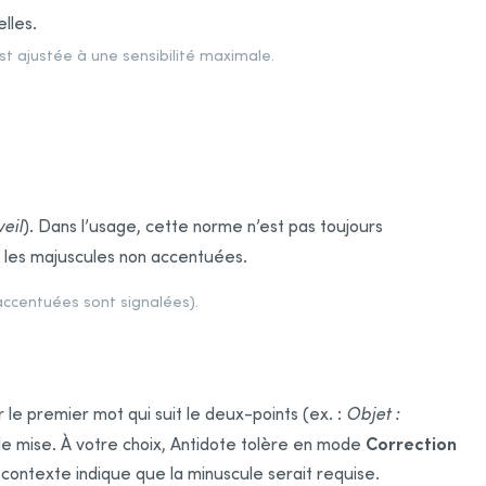
lles.
est ajustée à une sensibilité maximale.
veil
). Dans l’usage, cette norme n’est pas toujours
les majuscules non accentuées.
 accentuées sont signalées).
 le premier mot qui suit le deux-points (ex. :
Objet :
Correction
de mise. À votre choix,
Antidote tolère en mode
 contexte indique que la minuscule serait requise.