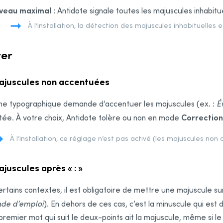
iveau maximal
:
Antidote
signale toutes les majuscules inhabitue
À l’installation, la détection des majuscules inhabituelles 
rer
ajuscules non accentuées
me typographique demande d’accentuer les majuscules (ex. :
É
Correction
ée. À votre choix,
Antidote tolère ou non en mode
À l’installation, ce réglage n’est pas activé (les majuscules non
juscules après « : »
rtains contextes, il est obligatoire de mettre une majuscule sur
de d’emploi
). En dehors de ces cas, c’est la minuscule qui est 
premier mot qui suit le deux-points ait la majuscule, même si le