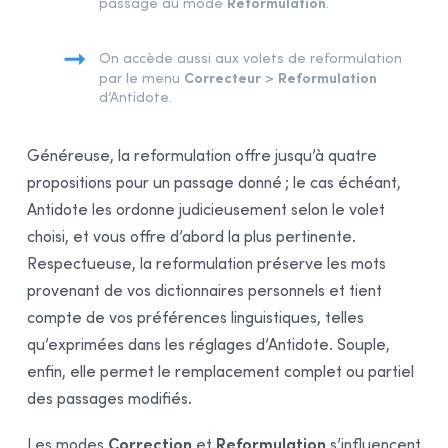
Reformulation
passage au mode
.
Confidentialité et limites
Correction Multidocument
On accède aussi aux volets de reformulation
Correcteur
Reformulation
par le menu
>
Recherche linguistique
d’Antidote.
Dictionnaires
Guides linguistiques
Généreuse, la reformulation offre jusqu’à quatre
Correction Express
propositions pour un passage donné ; le cas échéant,
Antidote les ordonne judicieusement selon le volet
Anti-Oups!
choisi, et vous offre d’abord la plus pertinente.
Réglages
Respectueuse, la reformulation préserve les mots
Données personnalisées
provenant de vos dictionnaires personnels et tient
Module Anglais
compte de vos préférences linguistiques, telles
Intégration à vos logiciels
qu’exprimées dans les réglages d’Antidote. Souple,
enfin, elle permet le remplacement complet ou partiel
Synchronisation
des passages modifiés.
Rectifications de l’orthographe
Remerciements
Correction
Reformulation
Les modes
et
s’influencent