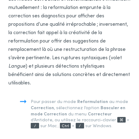
mutuellement : la reformulation emprunte à la
Bibliographie
correction ses diagnostics pour afficher des
propositions d’une qualité irréprochable ; inversement,
la correction fait appel à la créativité de la
reformulation pour offrir des suggestions de
remplacement là où une restructuration de la phrase
s’avère pertinente. Les ruptures syntaxiques (volet
Langue
) et plusieurs détections stylistiques
bénéficient ainsi de solutions concrètes et directement
utilisables.
Reformulation
Pour passer du mode
au mode
Correction
Basculer en
, sélectionnez l’option
mode Correction
Correcteur
du menu
d’Antidote, ou utilisez le raccourci-clavier
+
⌘
sur Mac ;
+
sur Windows.
/
Ctrl
/