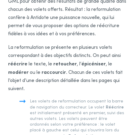
GML pour obtenir des résultats de grande qualité dans
Volet Anti-Oups!
chacun des volets offerts. Résultat : la reformulation
Volet Révision
confère à Antidote une puissance nouvelle, qui lui
Volet Statistiques
permet de vous proposer des options de réécriture
Volet Inspection
fidèles à vos idées et à vos préférences.
Mode Reformulation
La reformulation se présente en plusieurs volets
Présentation
correspondant à des objectifs distincts. On peut ainsi
Volet Réécrire
réécrire
retoucher
épicéniser
le texte, le
, l’
, le
Volet Retoucher
modérer
raccourcir
ou le
. Chacun de ces volets fait
Volet Épicéniser
l’objet d’une description détaillée dans les pages qui
Volet Modérer
suivent.
Volet Raccourcir
Les volets de reformulation occupent la barre
Processus de reformulation
Réécrire
de navigation du correcteur. Le volet
est initialement présenté en premier, suivi des
Description générale
autres volets. Les volets peuvent être
Traitement d’une reformulation
ordonnés selon votre préférence : le volet
placé à gauche est celui qui s’ouvrira lors du
Liste des résultats