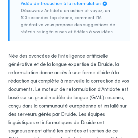
Vidéo d’introduction à la reformulation
Processus de correction
Découvrez Antidote en action et voyez, en
Description générale
100 secondes top chrono, comment l’IA
Soulignés et types de détections
générative vous propose des suggestions de
réécriture ingénieuses et fidèles à vos idées.
Traitement d’une détection
Ajuster la sensibilité
Liste des
résultats
Née des avancées de l’intelligence artificielle
Analyse détaillée
générative et de la longue expertise de Druide, la
Comprendre
la correction
reformulation donne accès à une forme d’aide à la
Faciliter
la correction
rédaction qui complète à merveille la correction de vos
Volet Style
documents. Le moteur de reformulation d’Antidote est
basé sur un grand modèle de langue (GML) reconnu,
Répétitions
conçu dans la communauté européenne et installé sur
Tournures
des serveurs gérés par Druide. Les équipes
Vocabulaire
linguistiques et informatiques de Druide ont
Lisibilité
soigneusement affiné les entrées et sorties de ce
Inclusivité