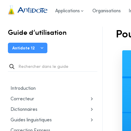
Guide d’utilisation
/
Réglages
/
Pourquoi ajuster les régla
Antidote
Applications
Organisations
I
Pou
Guide d’utilisation
Antidote 12
Introduction
Correcteur
Dictionnaires
Guides linguistiques
Correction Express