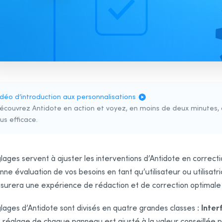
idéo d’introduction aux personnalisations
écouvrez Antidote en action et voyez, en moins de deux minutes, c
lus efficace.
lages servent à ajuster les interventions d’Antidote en correct
ne évaluation de vos besoins en tant qu’utilisateur ou utilisatr
surera une expérience de rédaction et de correction optimale 
Inter
lages d’Antidote sont divisés en quatre grandes classes :
réglage de chaque panneau est ajusté à la valeur conseillée par