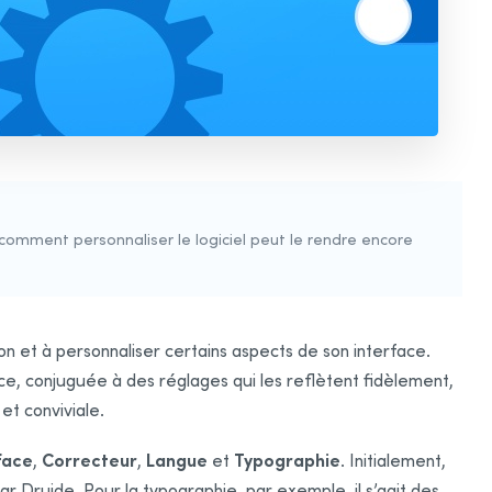
omment personnaliser le logiciel peut le rendre encore
ion et à personnaliser
certains
aspects de son interface.
ice, conjuguée à des réglages qui les reflètent fidèlement,
et conviviale.
face
Correcteur
Langue
Typographie
,
,
et
. Initialement,
 Druide. Pour la typographie, par exemple, il s’agit des